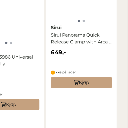
Sirui
Sirui Panorama Quick
Release Clamp with Arca ...
649,-
3986 Universal
lly
Ikke på lager
Kjøp
er
Kjøp