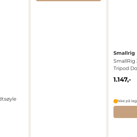
Smallrig
SmallRig 
Tripod Do
1.147,-
dtsøyle
Ikke på lag