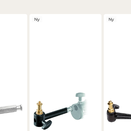
Ny
Ny