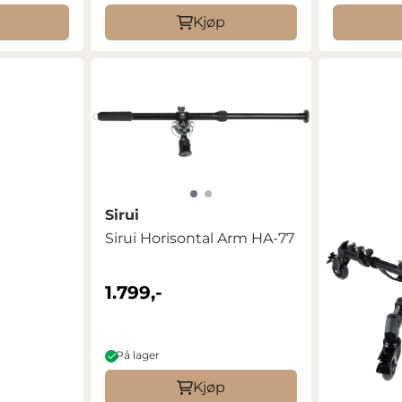
Kjøp
Sirui
Sirui Horisontal Arm HA-77
1.799,-
På lager
Kjøp