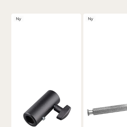
Ny
Ny