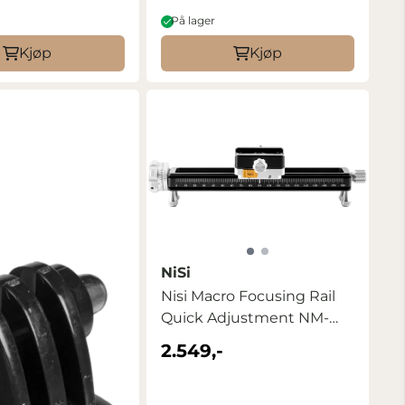
På lager
Kjøp
Kjøp
NiSi
Nisi Macro Focusing Rail
Quick Adjustment NM-
200S
2.549,-