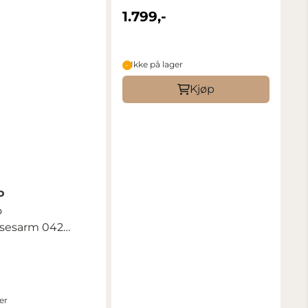
1.799,-
Ikke på lager
Kjøp
o
o
lsesarm 042
amp
er