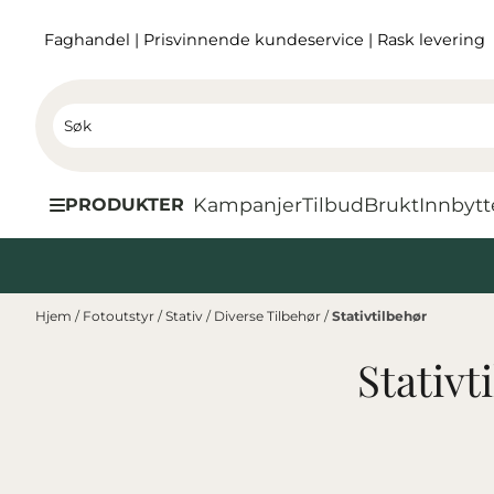
Hopp til innhold
Faghandel
|
Prisvinnende kundeservice
|
Rask levering
Kampanjer
Tilbud
Brukt
I
nnbytt
PRODUKTER
Hjem
/
Fotoutstyr
/
Stativ
/
Diverse Tilbehør
/
Stativtilbehør
Stativt