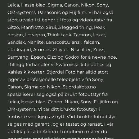
Leica, Hasselblad, Sigma, Canon, Nikon, Sony,
OM-systems, Panasonic og Fujifilm. Vi har også
stort utvalg i tilbehør til foto og videoutstyr fra
Gitzo, Manfrotto, Sirui, 3 legged thing, Peak
design, Lowepro, Think tank, Tamron, Lexar,
Sandisk, Nanlite, Lenscoat,Ulanzi, falcam,
blackrapid, Atomos, Zhiyun, Nisi filter, Zeiss,
Samyang, Epson, Eizo og Godox for å nevne noe.
I tillegg forhandler vi Swarovski, kite optics og
Kahles kikkerter. Stjørdal Foto har alltid stort
lager av profesjonelle teleobjektiv fra Sony,
Canon, Sigma og Nikon. Stjordalfoto.no
spesialiserer seg også på brukt fotoutstyr fra
Leica, Hasselblad, Canon, Nikon, Sony, Fujifilm og
OM-systems. Vi tar ditt brukte fotoutsyr i
innbytte ved kjøp av nytt. Vårt brukte fotoutstyr
selges med garanti, og er testet og renset. I vår
butikk på Lade Arena i Trondheim møter du
engasjerte medarbeidere som brenner for foto