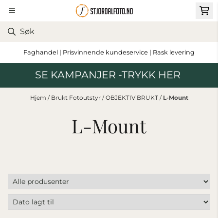
Hopp til innhold
Faghandel | Prisvinnende kundeservice | Rask levering
SE KAMPANJER -TRYKK HER
Hjem
/
Brukt Fotoutstyr
/
OBJEKTIV BRUKT
/
L-Mount
L-Mount