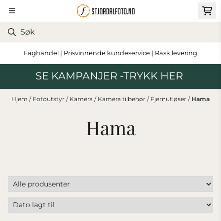
Hopp til innhold
Faghandel | Prisvinnende kundeservice | Rask levering
SE KAMPANJER -TRYKK HER
Hjem
/
Fotoutstyr
/
Kamera
/
Kamera tilbehør
/
Fjernutløser
/
Hama
Hama