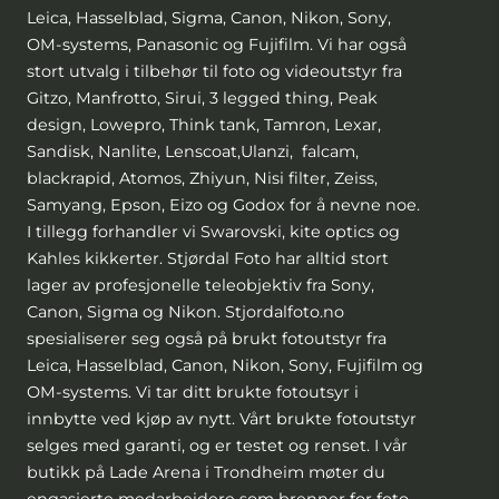
Leica, Hasselblad, Sigma, Canon, Nikon, Sony,
OM-systems, Panasonic og Fujifilm. Vi har også
stort utvalg i tilbehør til foto og videoutstyr fra
Gitzo, Manfrotto, Sirui, 3 legged thing, Peak
design, Lowepro, Think tank, Tamron, Lexar,
Sandisk, Nanlite, Lenscoat,Ulanzi, falcam,
blackrapid, Atomos, Zhiyun, Nisi filter, Zeiss,
Samyang, Epson, Eizo og Godox for å nevne noe.
I tillegg forhandler vi Swarovski, kite optics og
Kahles kikkerter. Stjørdal Foto har alltid stort
lager av profesjonelle teleobjektiv fra Sony,
Canon, Sigma og Nikon. Stjordalfoto.no
spesialiserer seg også på brukt fotoutstyr fra
Leica, Hasselblad, Canon, Nikon, Sony, Fujifilm og
OM-systems. Vi tar ditt brukte fotoutsyr i
innbytte ved kjøp av nytt. Vårt brukte fotoutstyr
selges med garanti, og er testet og renset. I vår
butikk på Lade Arena i Trondheim møter du
engasjerte medarbeidere som brenner for foto