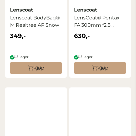
Lenscoat
Lenscoat
Lenscoat BodyBag®
LensCoat® Pentax
M Realtree AP Snow
FA 300mm f2.8
Realtree Max4
349,-
630,-
På lager
På lager
Kjøp
Kjøp