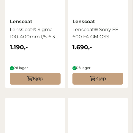
Lenscoat
Lenscoat
LensCoat® Sigma
Lenscoat® Sony FE
100-400mm f/5-6.3
600 F4 GM OSS
DG OS HSM ...
Realtree Max5
1.190,-
1.690,-
På lager
På lager
Kjøp
Kjøp