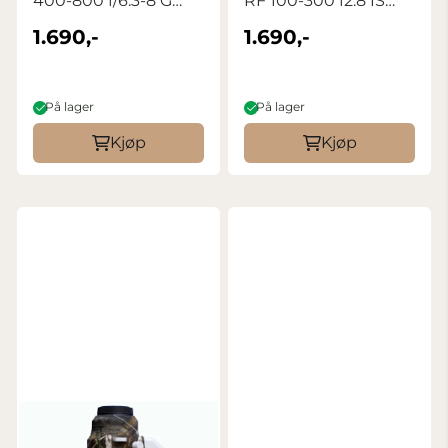
400-800 f/6.3-8 G
RF 100-300 f2.8 IS
OSS Realtree ...
Realtree Max5
1.690,-
1.690,-
På lager
På lager
Kjøp
Kjøp