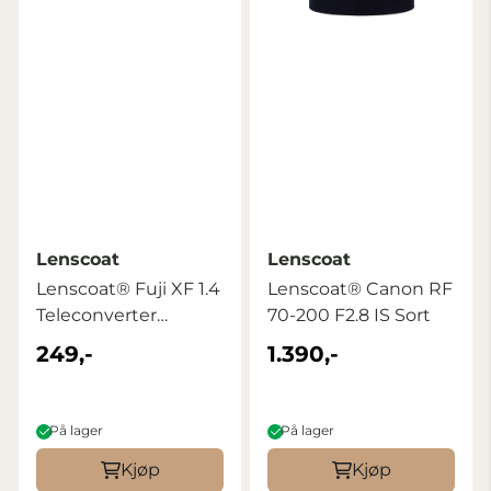
Lenscoat
Lenscoat
Lenscoat® Fuji XF 1.4
Lenscoat® Canon RF
Teleconverter
70-200 F2.8 IS Sort
Realtree Max5
249,-
1.390,-
På lager
På lager
Kjøp
Kjøp