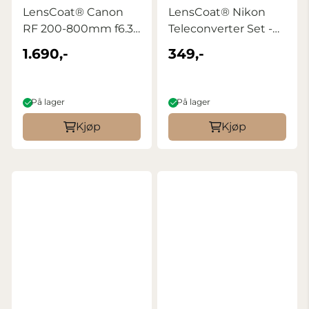
LensCoat® Canon
LensCoat® Nikon
RF 200-800mm f6.3-
Teleconverter Set -
9 IS USM ...
Forest Green
1.690,-
349,-
På lager
På lager
Kjøp
Kjøp