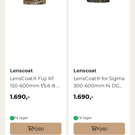
Lenscoat
Lenscoat
LensCoat® Fuji XF
LensCoat® for Sigma
150-600mm f/5.6-8 R
300-600mm f4 DG
LM OIS WR ...
OS Realtree ...
1.690,-
1.690,-
På lager
På lager
Kjøp
Kjøp