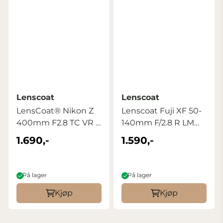
Lenscoat
Lenscoat
LensCoat® Nikon Z
Lenscoat Fuji XF 50-
400mm F2.8 TC VR S
140mm F/2.8 R LM
Realtree ...
OIS WR ...
1.690,-
1.590,-
På lager
På lager
Kjøp
Kjøp