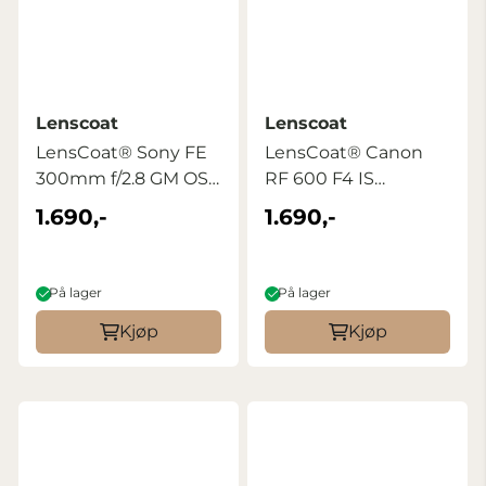
Lenscoat
Lenscoat
LensCoat® Sony FE
LensCoat® Canon
300mm f/2.8 GM OSS
RF 600 F4 IS
i Realtree ...
Realtree Max5
1.690,-
1.690,-
På lager
På lager
Kjøp
Kjøp