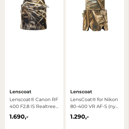
Lenscoat
Lenscoat
Lenscoat® Canon RF
LensCoat® for Nikon
400 F2.8 IS Realtree
80-400 VR AF-S (ny
Max5
modell) ...
1.690,-
1.290,-