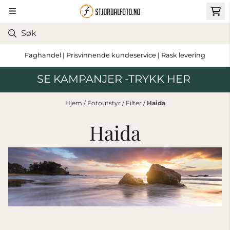
Hopp til innhold
Faghandel | Prisvinnende kundeservice | Rask levering
SE KAMPANJER -TRYKK HER
Hjem
/
Fotoutstyr
/
Filter
/
Haida
Haida