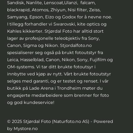
Sandisk, Nanlite, Lenscoat,Ulanzi, falcam,
blackrapid, Atomos, Zhiyun, Nisi filter, Zeiss,
Samyang, Epson, Eizo og Godox for å nevne noe.
I tillegg forhandler vi Swarovski, kite optics og
Kahles kikkerter. Stjørdal Foto har alltid stort
lager av profesjonelle teleobjektiv fra Sony,
Canon, Sigma og Nikon. Stjordalfoto.no
spesialiserer seg også på brukt fotoutstyr fra
Leica, Hasselblad, Canon, Nikon, Sony, Fujifilm og
OM-systems. Vi tar ditt brukte fotoutsyr i
innbytte ved kjøp av nytt. Vårt brukte fotoutstyr
selges med garanti, og er testet og renset. I vår
butikk på Lade Arena i Trondheim møter du
engasjerte medarbeidere som brenner for foto
og god kundeservice!
© 2025 Stjørdal Foto (Naturfoto.no AS) - Powered
by Mystore.no