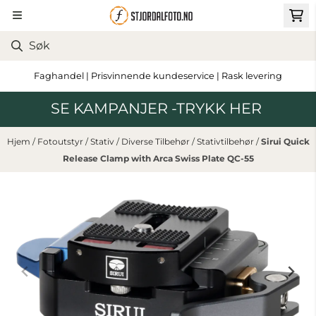
Hopp til innhold
Faghandel | Prisvinnende kundeservice | Rask levering
SE KAMPANJER -TRYKK HER
Hjem
/
Fotoutstyr
/
Stativ
/
Diverse Tilbehør
/
Stativtilbehør
/
Sirui Quick
Release Clamp with Arca Swiss Plate QC-55