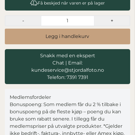
Få beskjed når varen er på lager
-
+
Legg i handlekurv
Snakk med en ekspert
Chat
|
Email:
kundeservice@stjordalfoto.no
Telefon: 7391 7391
Medlemsfordeler
Bonuspoeng: Som medlem får du 2 % tilbake i
bonuspoeng på de fleste kjøp – poeng du kan
bruke som rabatt senere. I tillegg får du
medlemspriser på utvalgte produkter.
*Gjelder
ikke bedrift-, faktura-, innbytte- eller Amex kjøp.