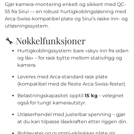
Gjør kamera-montering enkelt og sikkert med QC-
55 fra Sirui — en robust hurtigkoblingsløsning med
Arca-Swiss-kompatibel plate og Si­rui’s raske inn- og
utløsningssystem.
🔧 Nøkkelfunksjoner
Hurtigkoblingssystem: bare «skyv inn fra siden
og lås» – for rask bytte mellom stativ/rigg og
kamera.
Leveres med Arca-standard rask plate
(kompatibel med de fleste Arca-Swiss-fester).
Belastningskapasitet opptil
15 kg
– velegnet
også for tungt kamerautstyr.
Utløserhendel med justerbar spenning – gjør
at du kan tilpasse låsekraften etter riggen din.
Boblevater og gummi-sklisikker plate gir