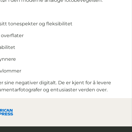
aktør i den moderne analoge fotobevegelsen.
sitt tonespekter og fleksibilitet
overflater
ilitet
ynnere
tivlommer
sine negativer digitalt. De er kjent for å levere
okumentarfotografer og entusiaster verden over.