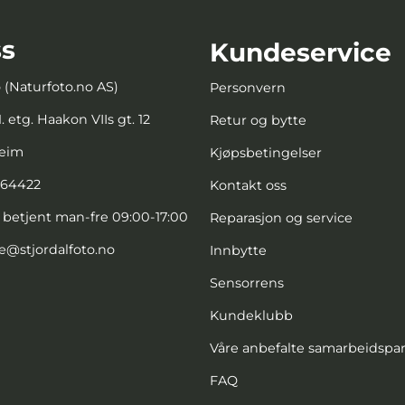
s
Kundeservice
o (Naturfoto.no AS)
Personvern
. etg. Haakon VIIs gt. 12
Retur og bytte
heim
Kjøpsbetingelser
664422
Kontakt oss
, betjent man-fre 09:00-17:00
Reparasjon og service
e@stjordalfoto.no
Innbytte
Sensorrens
Kundeklubb
Våre anbefalte samarbeidspa
FAQ