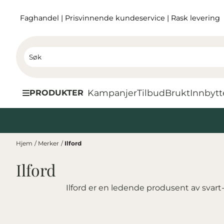
Hopp til innhold
Faghandel
|
Prisvinnende kundeservice
|
Rask levering
Kampanjer
Tilbud
Brukt
I
nnbytt
PRODUKTER
Hjem
/
Merker
/
Ilford
Ilford
Ilford er en ledende produsent av svart