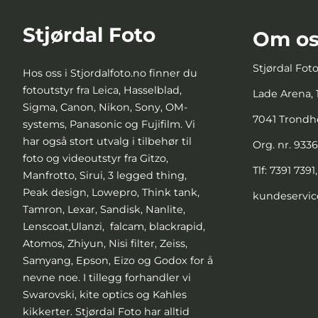
Stjørdal Foto
Om os
Stjørdal Fot
Hos oss i Stjordalfoto.no finner du
fotoutstyr fra Leica, Hasselblad,
Lade Arena, 1
Sigma, Canon, Nikon, Sony, OM-
7041 Trond
systems, Panasonic og Fujifilm. Vi
har også stort utvalg i tilbehør til
Org. nr. 933
foto og videoutstyr fra Gitzo,
Tlf:
7391 7391
Manfrotto, Sirui, 3 legged thing,
Peak design, Lowepro, Think tank,
kundeservic
Tamron, Lexar, Sandisk, Nanlite,
Lenscoat,Ulanzi, falcam, blackrapid,
Atomos, Zhiyun, Nisi filter, Zeiss,
Samyang, Epson, Eizo og Godox for å
nevne noe. I tillegg forhandler vi
Swarovski, kite optics og Kahles
kikkerter. Stjørdal Foto har alltid