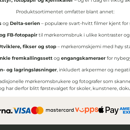
styr, fotopapir og kjemikalier
– og er i dag en viktig 
Produktsortimentet omfatter blant annet:
s
og
Delta-serien
– populære svart-hvitt filmer kjent for 
og FB-fotopapir
til mørkeromsbruk i ulike kontraster og 
tviklere, fikser og stop
– mørkeromskjemi med høy stab
nkle fremkallingssett
og
engangskameraer
for nybeg
n- og lagringsløsninger
, inkludert arkpermer og nega
 tradisjonelle mørkeromsbrukere og fotografer som skanner 
 og har derfor blitt førstevalget for skoler, kunstnere, d