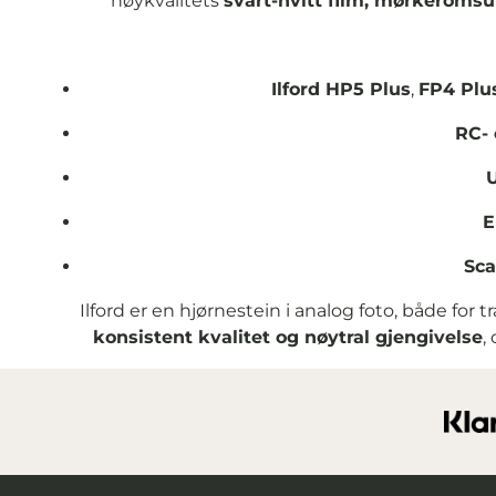
høykvalitets
svart-hvitt film, mørkeromsut
Ilford HP5 Plus
,
FP4 Plu
RC- 
U
E
Sca
Ilford er en hjørnestein i analog foto, både for
konsistent kvalitet og nøytral gjengivelse
,