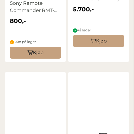
Sony Remote
A7R VI
5.700,-
Commander RMT-
VP2
800,-
På lager
Kjøp
Ikke på lager
Kjøp