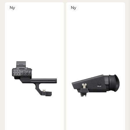
Ny
Ny