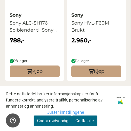
Sony
Sony
Sony ALC-SH176
Sony HVL-F60M
Solblender til Sony
Brukt
FE 70-200mm ...
788,-
2.950,-
På lager
På lager
Kjøp
Kjøp
Dette nettstedet bruker informasjonskapsler for å
Drevet av
fungere korrekt, analysere trafikk, personalisering av
annonser og annonsering.
Juster innstillingene
Godta nødvendig
Godta alle