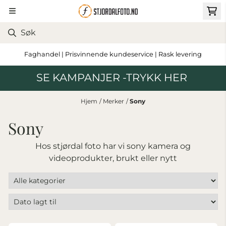
Hopp til innhold
Faghandel | Prisvinnende kundeservice | Rask levering
SE KAMPANJER -TRYKK HER
Hjem
/
Merker
/
Sony
Sony
Hos stjørdal foto har vi sony kamera og
videoprodukter, brukt eller nytt