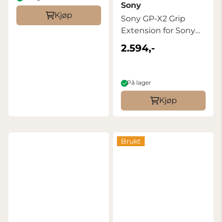
Sony
Kjøp
Sony GP-X2 Grip
Extension for Sony
a7C II/a7CR
2.594,-
På lager
Kjøp
Brukt