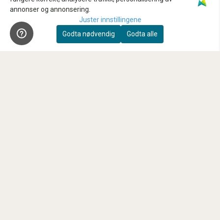
Innbytte
annonser og annonsering.
Juster innstillingene
Sensorrens
Godta nødvendig
Godta alle
Kundeklubb
Våre anbefalte samarbeidspartnere
FAQ
Nyhetsbrev
Registrer deg for å motta nyheter og tilbud!
E-post
Registrer deg