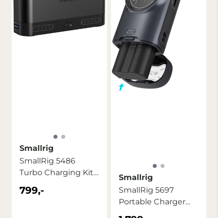
Smallrig
SmallRig 5486
Turbo Charging Kit
Smallrig
for EN-EL15c ...
799,-
SmallRig 5697
Portable Charger
Case Kit for ...