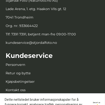
Stjørdal Foto (Naturfoto.no AS)
Lade Arena, 1. etg. Haakon VIIs gt. 12
7041 Trondheim
Org. nr. 933664422
Tlf:
7391 7391, betjent man-fre 09:00-17:00
kundeservice@stjordalfoto.no
Kundeservice
Personvern
Retur og bytte
Kjøpsbetingelser
Kontakt oss
Reparasjon og service
Dette nettstedet bruker informasjonskapsler for å
Drevet av
fungere korrekt, analysere trafikk, personalisering av