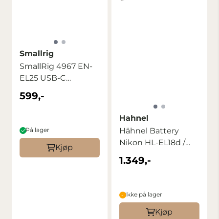
Smallrig
SmallRig 4967 EN-
EL25 USB-C
Rechargeable
599,-
Camera ...
Hahnel
På lager
Hähnel Battery
Nikon HL-EL18d /
Kjøp
EN-EL18D
1.349,-
Ikke på lager
Kjøp