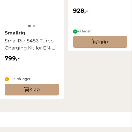
928,-
På lager
Smallrig
SmallRig 5486 Turbo
Kjøp
Charging Kit for EN-
EL15c ...
799,-
Ikke på lager
Kjøp