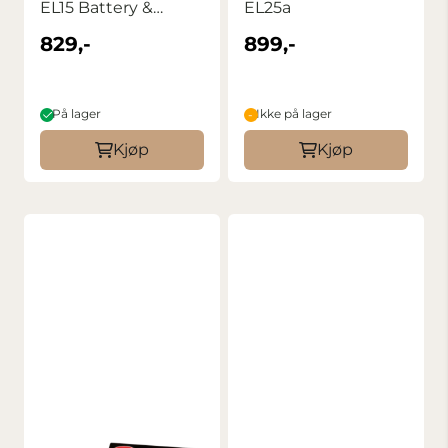
EL15 Battery &
EL25a
Charger Kit
829,-
899,-
På lager
Ikke på lager
Kjøp
Kjøp