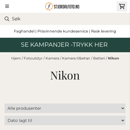
Hopp til innhold
Faghandel | Prisvinnende kundeservice | Rask levering
SE KAMPANJER -TRYKK HER
Hjem
/
Fotoutstyr
/
Kamera
/
Kamera tilbehør
/
Batteri
/
Nikon
Nikon