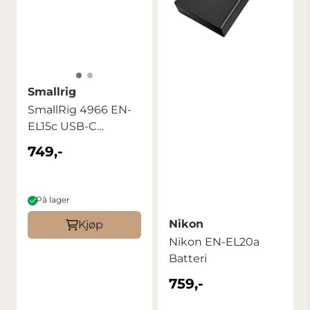
Smallrig
SmallRig 4966 EN-
EL15c USB-C
Rechargeable
749,-
Camera ...
På lager
Nikon
Kjøp
Nikon EN-EL20a
Batteri
759,-