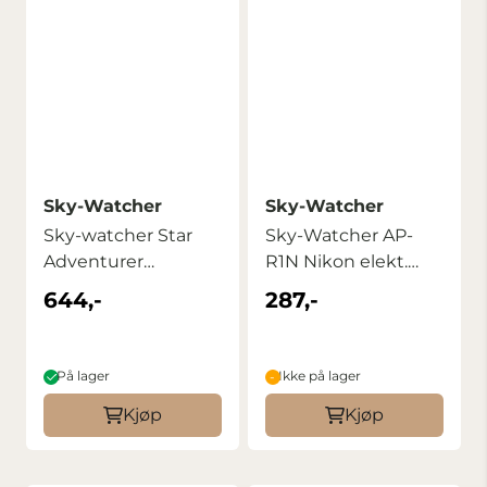
Sky-Watcher
Sky-Watcher
Sky-watcher Star
Sky-Watcher AP-
Adventurer
R1N Nikon elekt.
motvekt
selvutløser
644,-
287,-
På lager
Ikke på lager
Kjøp
Kjøp