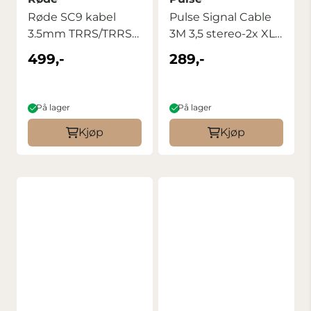
Røde SC9 kabel
Pulse Signal Cable
3.5mm TRRS/TRRS
3M 3,5 stereo-2x XLR
hane/hane
male
499,-
289,-
På lager
På lager
Kjøp
Kjøp