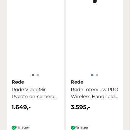
Røde
Røde
Røde VideoMic
Røde Interview PRO
Rycote on-camera
Wireless Handheld
mic
Condenser ...
1.649,-
3.595,-
På lager
På lager