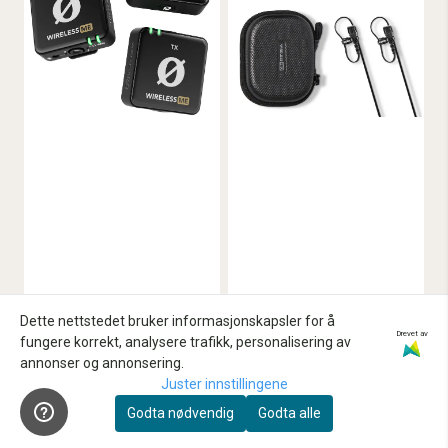
Dette nettstedet bruker informasjonskapsler for å
Drevet av
fungere korrekt, analysere trafikk, personalisering av
annonser og annonsering.
Røde
Røde
Juster innstillingene
Røde Wireless ME
Røde Wireless PRO
Godta nødvendig
Godta alle
DUAL Compact
Wireless Mic