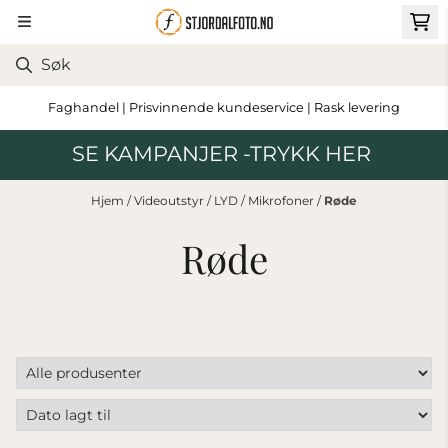
Hopp til innhold
Faghandel | Prisvinnende kundeservice | Rask levering
SE KAMPANJER -TRYKK HER
Hjem
/
Videoutstyr
/
LYD
/
Mikrofoner
/
Røde
Røde