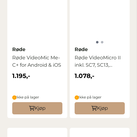
Røde
Røde
Røde VideoMic Me-
Røde VideoMicro II
C+ for Android & iOS
inkl. SC7, SC13,
vindpels+skum
1.195,-
1.078,-
Ikke på lager
Ikke på lager
Kjøp
Kjøp