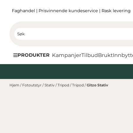
Hopp til innhold
Faghandel
|
Prisvinnende kundeservice
|
Rask levering
Kampanjer
Tilbud
Brukt
I
nnbytt
PRODUKTER
Hjem
/
Fotoutstyr
/
Stativ
/
Tripod
/
Tripod
/
Gitzo Stativ