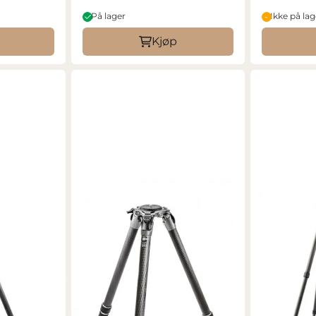
På lager
Ikke på lag
Kjøp