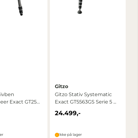
Gitzo
tivben
Gitzo Stativ Systematic
eer Exact GT2532
Exact GT5563GS Serie 5 ...
-
24.499,-
er
Ikke på lager