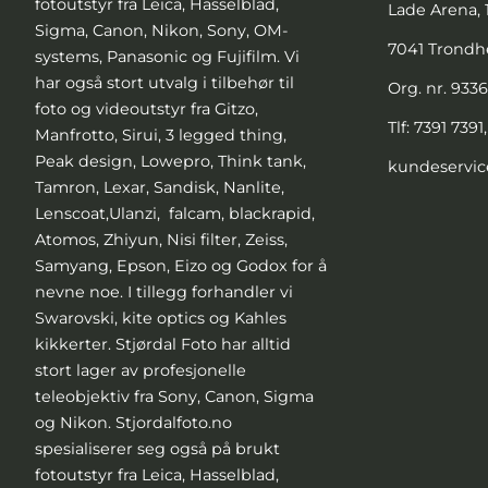
fotoutstyr fra Leica, Hasselblad,
Lade Arena, 1
Sigma, Canon, Nikon, Sony, OM-
7041 Trond
systems, Panasonic og Fujifilm. Vi
har også stort utvalg i tilbehør til
Org. nr. 933
foto og videoutstyr fra Gitzo,
Tlf:
7391 7391
Manfrotto, Sirui, 3 legged thing,
Peak design, Lowepro, Think tank,
kundeservic
Tamron, Lexar, Sandisk, Nanlite,
Lenscoat,Ulanzi, falcam, blackrapid,
Atomos, Zhiyun, Nisi filter, Zeiss,
Samyang, Epson, Eizo og Godox for å
nevne noe. I tillegg forhandler vi
Swarovski, kite optics og Kahles
kikkerter. Stjørdal Foto har alltid
stort lager av profesjonelle
teleobjektiv fra Sony, Canon, Sigma
og Nikon. Stjordalfoto.no
spesialiserer seg også på brukt
fotoutstyr fra Leica, Hasselblad,