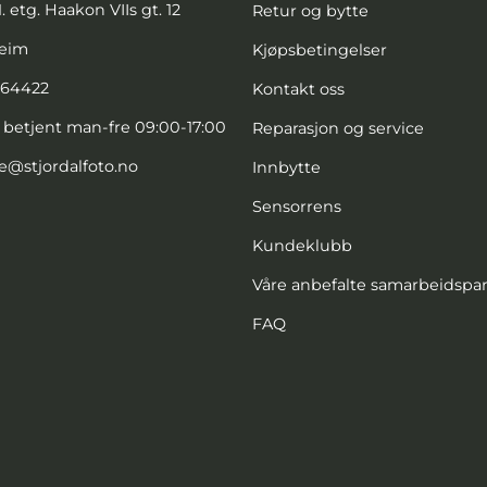
. etg. Haakon VIIs gt. 12
Retur og bytte
heim
Kjøpsbetingelser
664422
Kontakt oss
, betjent man-fre 09:00-17:00
Reparasjon og service
e@stjordalfoto.no
Innbytte
Sensorrens
Kundeklubb
Våre anbefalte samarbeidspa
FAQ