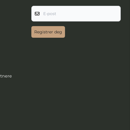
E-post
Registrer deg
rtnere