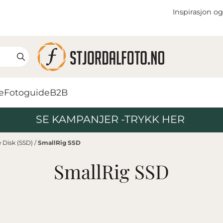
Inspirasjon og
e
Fotoguide
B2B
SE KAMPANJER -TRYKK HER
e Disk (SSD)
/
SmallRig SSD
SmallRig SSD