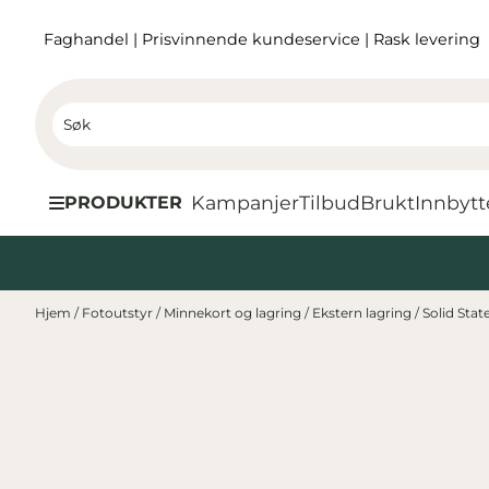
Hopp til innhold
Faghandel
|
Prisvinnende kundeservice
|
Rask levering
Kampanjer
Tilbud
Brukt
I
nnbytt
PRODUKTER
Hjem
/
Fotoutstyr
/
Minnekort og lagring
/
Ekstern lagring
/
Solid Stat