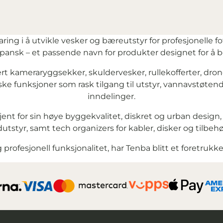
ing i å utvikle vesker og bæreutstyr for profesjonelle fo
pansk – et passende navn for produkter designet for å be
dert kameraryggsekker, skuldervesker, rullekofferter, d
ke funksjoner som rask tilgang til utstyr, vannavstøten
inndelinger.
jent for sin høye byggekvalitet, diskret og urban design, 
dutstyr, samt tech organizers for kabler, disker og tilbeh
 profesjonell funksjonalitet, har Tenba blitt et foretrukke