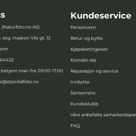
s
Kundeservice
o (Naturfoto.no AS)
Personvern
. etg. Haakon VIIs gt. 12
Retur og bytte
heim
Kjøpsbetingelser
664422
Kontakt oss
, betjent man-fre 09:00-17:00
Reparasjon og service
e@stjordalfoto.no
Innbytte
Sensorrens
Kundeklubb
Våre anbefalte samarbeidspa
FAQ