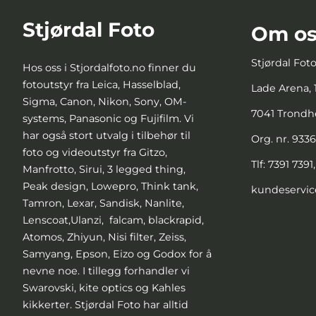
Stjørdal Foto
Om os
Stjørdal Fot
Hos oss i Stjordalfoto.no finner du
fotoutstyr fra Leica, Hasselblad,
Lade Arena, 1
Sigma, Canon, Nikon, Sony, OM-
7041 Trond
systems, Panasonic og Fujifilm. Vi
har også stort utvalg i tilbehør til
Org. nr. 933
foto og videoutstyr fra Gitzo,
Tlf:
7391 7391
Manfrotto, Sirui, 3 legged thing,
Peak design, Lowepro, Think tank,
kundeservic
Tamron, Lexar, Sandisk, Nanlite,
Lenscoat,Ulanzi, falcam, blackrapid,
Atomos, Zhiyun, Nisi filter, Zeiss,
Samyang, Epson, Eizo og Godox for å
nevne noe. I tillegg forhandler vi
Swarovski, kite optics og Kahles
kikkerter. Stjørdal Foto har alltid