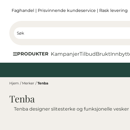
Hopp til innhold
Faghandel
|
Prisvinnende kundeservice
|
Rask levering
Kampanjer
Tilbud
Brukt
I
nnbytt
PRODUKTER
Hjem
/
Merker
/
Tenba
Tenba
Tenba designer slitesterke og funksjonelle vesker f