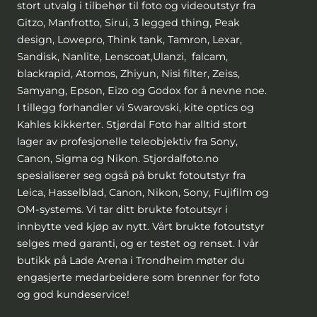
stort utvalg i tilbehør til foto og videoutstyr fra
Gitzo, Manfrotto, Sirui, 3 legged thing, Peak
design, Lowepro, Think tank, Tamron, Lexar,
Sandisk, Nanlite, Lenscoat,Ulanzi, falcam,
blackrapid, Atomos, Zhiyun, Nisi filter, Zeiss,
Samyang, Epson, Eizo og Godox for å nevne noe.
I tillegg forhandler vi Swarovski, kite optics og
Kahles kikkerter. Stjørdal Foto har alltid stort
lager av profesjonelle teleobjektiv fra Sony,
Canon, Sigma og Nikon. Stjordalfoto.no
spesialiserer seg også på brukt fotoutstyr fra
Leica, Hasselblad, Canon, Nikon, Sony, Fujifilm og
OM-systems. Vi tar ditt brukte fotoutsyr i
innbytte ved kjøp av nytt. Vårt brukte fotoutstyr
selges med garanti, og er testet og renset. I vår
butikk på Lade Arena i Trondheim møter du
engasjerte medarbeidere som brenner for foto
og god kundeservice!