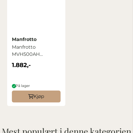
Manfrotto
Manfrotto
MVH500AH
stativhode
1.882,-
På lager
Kjøp
Mest populært i denne kategorien