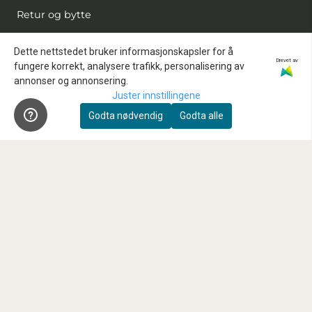
Retur og bytte
Kjøpsbetingelser
Dette nettstedet bruker informasjonskapsler for å
Drevet av
Kontakt oss
fungere korrekt, analysere trafikk, personalisering av
annonser og annonsering.
Reparasjon og service
Juster innstillingene
Innbytte
Godta nødvendig
Godta alle
Sensorrens
Kundeklubb
Våre anbefalte samarbeidspartnere
FAQ
Nyhetsbrev
Registrer deg for å motta nyheter og tilbud!
E-post