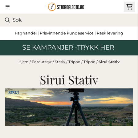
Hopp til innhold
Faghandel | Prisvinnende kundeservice | Rask levering
SE KAMPANJER -TRYKK HER
Hjem
/
Fotoutstyr
/
Stativ
/
Tripod
/
Tripod
/
Sirui Stativ
Sirui Stativ