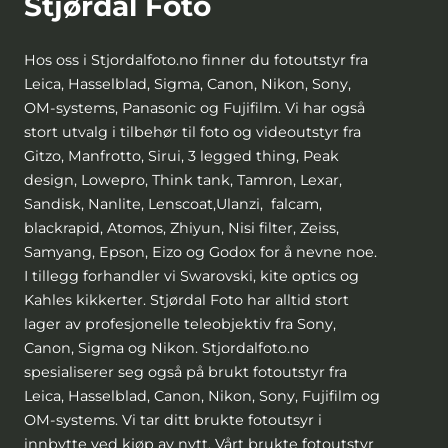
Stjørdal Foto
Hos oss i Stjordalfoto.no finner du fotoutstyr fra
Leica, Hasselblad, Sigma, Canon, Nikon, Sony,
OM-systems, Panasonic og Fujifilm. Vi har også
stort utvalg i tilbehør til foto og videoutstyr fra
Gitzo, Manfrotto, Sirui, 3 legged thing, Peak
design, Lowepro, Think tank, Tamron, Lexar,
Sandisk, Nanlite, Lenscoat,Ulanzi, falcam,
blackrapid, Atomos, Zhiyun, Nisi filter, Zeiss,
Samyang, Epson, Eizo og Godox for å nevne noe.
I tillegg forhandler vi Swarovski, kite optics og
Kahles kikkerter. Stjørdal Foto har alltid stort
lager av profesjonelle teleobjektiv fra Sony,
Canon, Sigma og Nikon. Stjordalfoto.no
spesialiserer seg også på brukt fotoutstyr fra
Leica, Hasselblad, Canon, Nikon, Sony, Fujifilm og
OM-systems. Vi tar ditt brukte fotoutsyr i
innbytte ved kjøp av nytt. Vårt brukte fotoutstyr