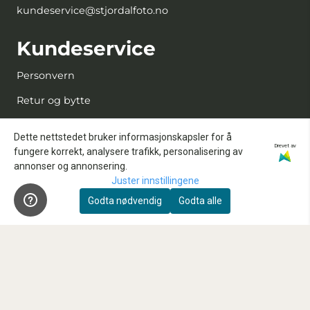
kundeservice@stjordalfoto.no
Kundeservice
Personvern
Retur og bytte
Kjøpsbetingelser
Dette nettstedet bruker informasjonskapsler for å
Drevet av
Kontakt oss
fungere korrekt, analysere trafikk, personalisering av
annonser og annonsering.
Reparasjon og service
Juster innstillingene
Innbytte
Godta nødvendig
Godta alle
Sensorrens
Kundeklubb
Våre anbefalte samarbeidspartnere
FAQ