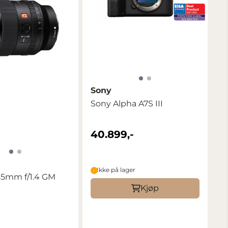
Sony
Sony Alpha A7S III
40.899,-
Ikke på lager
35mm f/1.4 GM
Kjøp