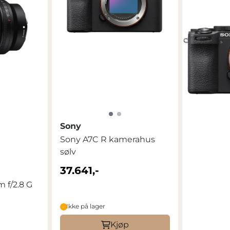
Sony
Sony A7C R kamerahus
sølv
37.641,-
 f/2.8 G
Ikke på lager
Kjøp