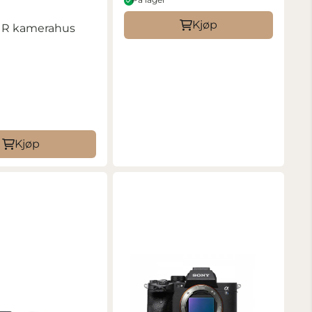
Kjøp
 R kamerahus
Kjøp