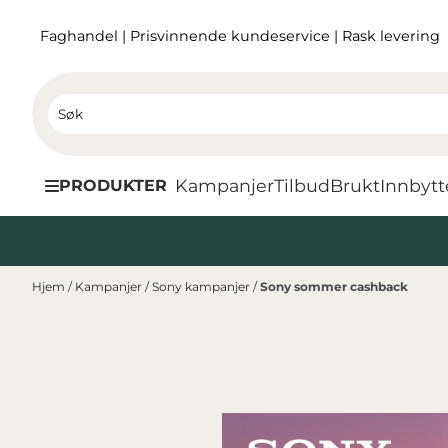
Hopp til innhold
Faghandel
|
Prisvinnende kundeservice
|
Rask levering
Kampanjer
Tilbud
Brukt
I
nnbytt
PRODUKTER
Hjem
/
Kampanjer
/
Sony kampanjer
/
Sony sommer cashback