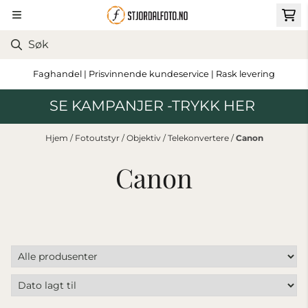
Hopp til innhold
Faghandel | Prisvinnende kundeservice | Rask levering
SE KAMPANJER -TRYKK HER
Hjem
/
Fotoutstyr
/
Objektiv
/
Telekonvertere
/
Canon
Canon