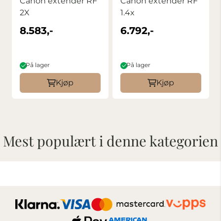
Canon extender RF
Canon extender RF
2X
1.4x
8.583,-
6.792,-
På lager
På lager
Kjøp
Kjøp
Mest populært i denne kategorien