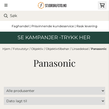
Hopp til innhold
Faghandel | Prisvinnende kundeservice | Rask levering
SE KAMPANJER -TRYKK HER
Hjem
/
Fotoutstyr
/
Objektiv
/
Objektivtilbehør
/
Linsedeksel
/
Panasonic
Panasonic