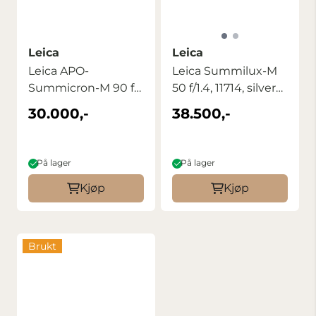
Leica
Leica
Leica APO-
Leica Summilux-M
Summicron-M 90 f/2
50 f/1.4, 11714, silver
ASPH type 11884 ...
chrome ...
30.000,-
38.500,-
På lager
På lager
Kjøp
Kjøp
Brukt