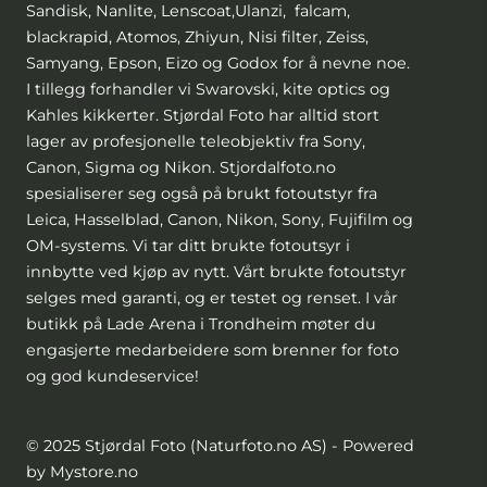
Sandisk, Nanlite, Lenscoat,Ulanzi, falcam,
blackrapid, Atomos, Zhiyun, Nisi filter, Zeiss,
Samyang, Epson, Eizo og Godox for å nevne noe.
I tillegg forhandler vi Swarovski, kite optics og
Kahles kikkerter. Stjørdal Foto har alltid stort
lager av profesjonelle teleobjektiv fra Sony,
Canon, Sigma og Nikon. Stjordalfoto.no
spesialiserer seg også på brukt fotoutstyr fra
Leica, Hasselblad, Canon, Nikon, Sony, Fujifilm og
OM-systems. Vi tar ditt brukte fotoutsyr i
innbytte ved kjøp av nytt. Vårt brukte fotoutstyr
selges med garanti, og er testet og renset. I vår
butikk på Lade Arena i Trondheim møter du
engasjerte medarbeidere som brenner for foto
og god kundeservice!
© 2025 Stjørdal Foto (Naturfoto.no AS) - Powered
by Mystore.no