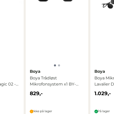
Boya
Boya
Boya Trådløst
Boya Mik
gic 02 -
Mikrofonsystem x1 BY-
Lavalier D
WM3 For USB-C
829,-
1.029,-
Ikke på lager
På lager