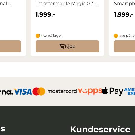
al ...
Transformable Magic 02 -
Smartpho
USB-C, ...
BY-WM3
1.999,-
1.999,-
Ikke på lager
Ikke på l
Kjøp
s
Kundeservice