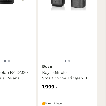
Boya
rofon BY-DM20
Boya Mikrofon
ual 2-Kanal ...
Smartphone Trådløs x1 BY-
WM3U USB-C
1.999,-
Ikke på lager