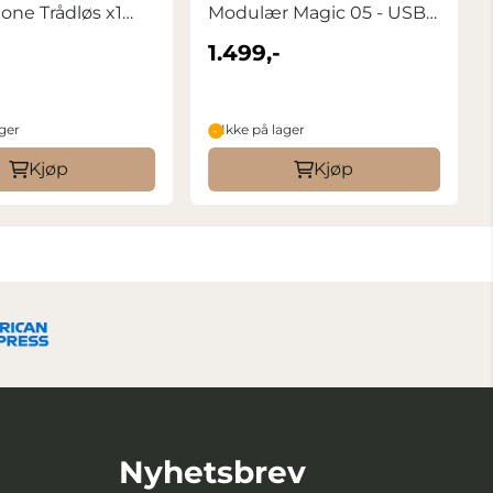
ne Trådløs x1
Modulær Magic 05 - USB-
U USB-C
C
1.499,-
ager
Ikke på lager
Kjøp
Kjøp
Nyhetsbrev