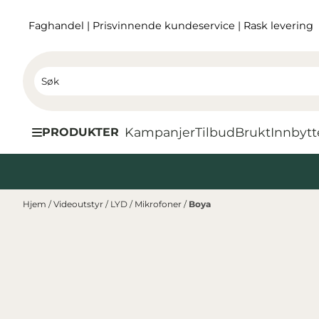
Hopp til innhold
Faghandel
|
Prisvinnende kundeservice
|
Rask levering
Kampanjer
Tilbud
Brukt
I
nnbytt
PRODUKTER
Hjem
/
Videoutstyr
/
LYD
/
Mikrofoner
/
Boya