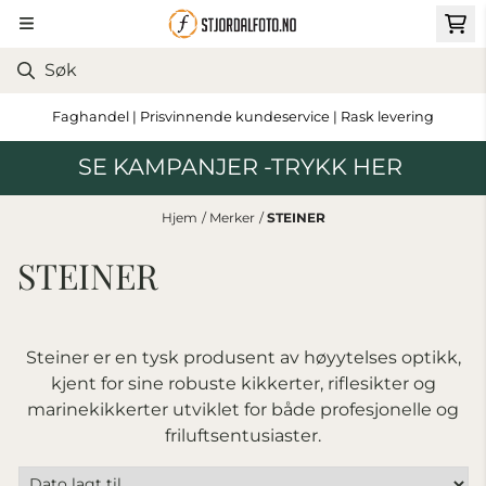
Hopp til innhold
Faghandel | Prisvinnende kundeservice | Rask levering
SE KAMPANJER -TRYKK HER
Hjem
/
Merker
/
STEINER
STEINER
Steiner er en tysk produsent av høyytelses optikk,
kjent for sine robuste kikkerter, riflesikter og
marinekikkerter utviklet for både profesjonelle og
friluftsentusiaster.