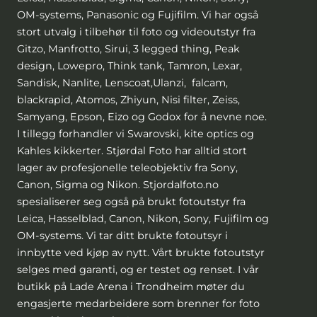
OM-systems, Panasonic og Fujifilm. Vi har også
stort utvalg i tilbehør til foto og videoutstyr fra
Gitzo, Manfrotto, Sirui, 3 legged thing, Peak
design, Lowepro, Think tank, Tamron, Lexar,
Sandisk, Nanlite, Lenscoat,Ulanzi, falcam,
blackrapid, Atomos, Zhiyun, Nisi filter, Zeiss,
Samyang, Epson, Eizo og Godox for å nevne noe.
I tillegg forhandler vi Swarovski, kite optics og
Kahles kikkerter. Stjørdal Foto har alltid stort
lager av profesjonelle teleobjektiv fra Sony,
Canon, Sigma og Nikon. Stjordalfoto.no
spesialiserer seg også på brukt fotoutstyr fra
Leica, Hasselblad, Canon, Nikon, Sony, Fujifilm og
OM-systems. Vi tar ditt brukte fotoutsyr i
innbytte ved kjøp av nytt. Vårt brukte fotoutstyr
selges med garanti, og er testet og renset. I vår
butikk på Lade Arena i Trondheim møter du
engasjerte medarbeidere som brenner for foto