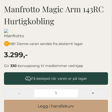
Manfrotto Magic Arm 143RC
Hurtigkobling
NB! Denne varen sendes fra eksternt lager
3.299,-
Gir
330
bonuspoeng til medlemmer ved kjøp
Få beskjed når varen er på lager
-
+
Legg i handlekurv