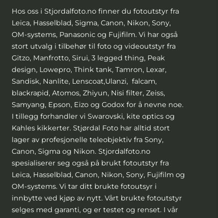
Hos oss i Stjordalfoto.no finner du fotoutstyr fra
Leica, Hasselblad, Sigma, Canon, Nikon, Sony,
OM-systems, Panasonic og Fujifilm. Vi har også
stort utvalg i tilbehør til foto og videoutstyr fra
Gitzo, Manfrotto, Sirui, 3 legged thing, Peak
design, Lowepro, Think tank, Tamron, Lexar,
Sandisk, Nanlite, Lenscoat,Ulanzi, falcam,
blackrapid, Atomos, Zhiyun, Nisi filter, Zeiss,
Samyang, Epson, Eizo og Godox for å nevne noe.
I tillegg forhandler vi Swarovski, kite optics og
Kahles kikkerter. Stjørdal Foto har alltid stort
lager av profesjonelle teleobjektiv fra Sony,
Canon, Sigma og Nikon. Stjordalfoto.no
spesialiserer seg også på brukt fotoutstyr fra
Leica, Hasselblad, Canon, Nikon, Sony, Fujifilm og
OM-systems. Vi tar ditt brukte fotoutsyr i
innbytte ved kjøp av nytt. Vårt brukte fotoutstyr
selges med garanti, og er testet og renset. I vår