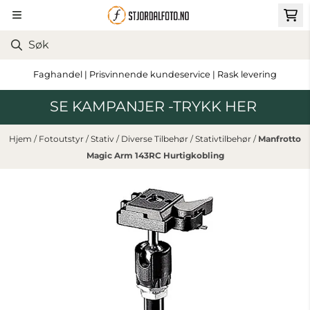
Hopp til innhold
Faghandel | Prisvinnende kundeservice | Rask levering
SE KAMPANJER -TRYKK HER
Hjem
/
Fotoutstyr
/
Stativ
/
Diverse Tilbehør
/
Stativtilbehør
/
Manfrotto
Magic Arm 143RC Hurtigkobling