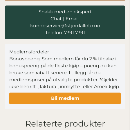
Snakk med en ekspert
Chat
|
Email:
kundeservice@stjordalfoto.no
Telefon: 7391 7391
Medlemsfordeler
Bonuspoeng: Som medlem får du 2 % tilbake i
bonuspoeng på de fleste kjøp – poeng du kan
bruke som rabatt senere. I tillegg får du
medlemspriser på utvalgte produkter.
*Gjelder
ikke bedrift-, faktura-, innbytte- eller Amex kjøp.
Bli medlem
Relaterte produkter