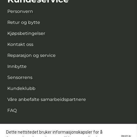
Personvern
Retur og bytte
Kjøpsbetingelser
Kontakt oss
Reparasjon og service
Innbytte
Sensorrens
Kundeklubb
Våre anbefalte samarbeidspartnere
FAQ
Nyhetsbrev
Dette nettstedet bruker informasjonskapsler for å
Drevet av