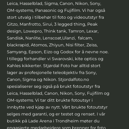
Leica, Hasselblad, Sigma, Canon, Nikon, Sony,
OM-systems, Panasonic og Fujifilm. Vi har også
stort utvalg i tilbehør til foto og videoutstyr fra
Gitzo, Manfrotto, Sirui, 3 legged thing, Peak
design, Lowepro, Think tank, Tamron, Lexar,
Sandisk, Nanlite, Lenscoat,Ulanzi, falcam,
blackrapid, Atomos, Zhiyun, Nisi filter, Zeiss,
Samyang, Epson, Eizo og Godox for å nevne noe.
I tillegg forhandler vi Swarovski, kite optics og
Kahles kikkerter. Stjørdal Foto har alltid stort
lager av profesjonelle teleobjektiv fra Sony,
Canon, Sigma og Nikon. Stjordalfoto.no
spesialiserer seg også på brukt fotoutstyr fra
Leica, Hasselblad, Canon, Nikon, Sony, Fujifilm og
OM-systems. Vi tar ditt brukte fotoutsyr i
innbytte ved kjøp av nytt. Vårt brukte fotoutstyr
selges med garanti, og er testet og renset. I vår
butikk på Lade Arena i Trondheim møter du
engasjerte medarbeidere som brenner for foto