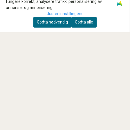
Registrer deg for å motta nyheter og tilbud!
fungere korrekt, analysere trafikk, personalisering av
annonser og annonsering.
E-post
Juster innstillingene
Godta nødvendig
Godta alle
Registrer deg