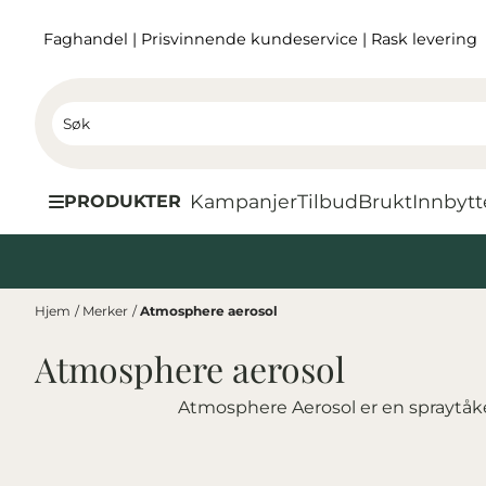
Hopp til innhold
Faghandel
|
Prisvinnende kundeservice
|
Rask levering
Kampanjer
Tilbud
Brukt
I
nnbytt
PRODUKTER
Hjem
/
Merker
/
Atmosphere aerosol
Atmosphere aerosol
Atmosphere Aerosol er en spraytåke 