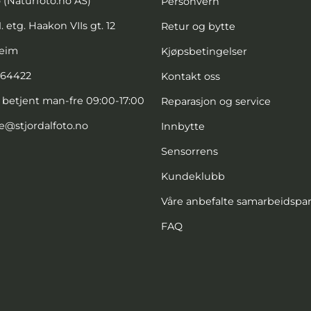
o (Naturfoto.no AS)
Personvern
. etg. Haakon VIIs gt. 12
Retur og bytte
heim
Kjøpsbetingelser
664422
Kontakt oss
, betjent man-fre 09:00-17:00
Reparasjon og service
e@stjordalfoto.no
Innbytte
Sensorrens
Kundeklubb
Våre anbefalte samarbeidspa
FAQ