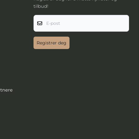
tilbud!
E-post
Registrer deg
rtnere