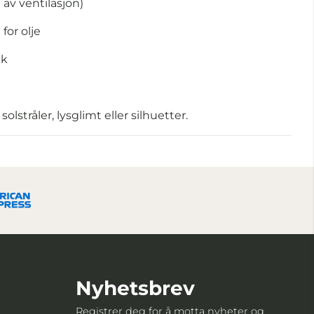
 av ventilasjon)
for olje
uk
lstråler, lysglimt eller silhuetter.
Nyhetsbrev
Registrer deg for å motta nyheter og