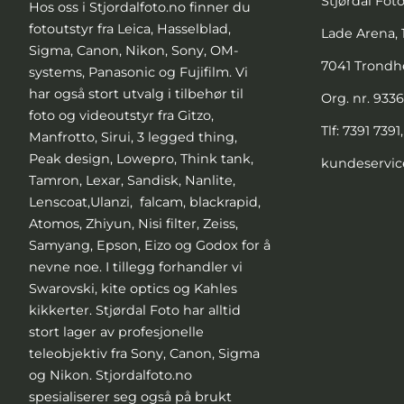
Stjørdal Fot
Hos oss i Stjordalfoto.no finner du
fotoutstyr fra Leica, Hasselblad,
Lade Arena, 1
Sigma, Canon, Nikon, Sony, OM-
7041 Trond
systems, Panasonic og Fujifilm. Vi
har også stort utvalg i tilbehør til
Org. nr. 933
foto og videoutstyr fra Gitzo,
Tlf:
7391 7391
Manfrotto, Sirui, 3 legged thing,
Peak design, Lowepro, Think tank,
kundeservic
Tamron, Lexar, Sandisk, Nanlite,
Lenscoat,Ulanzi, falcam, blackrapid,
Atomos, Zhiyun, Nisi filter, Zeiss,
Samyang, Epson, Eizo og Godox for å
nevne noe. I tillegg forhandler vi
Swarovski, kite optics og Kahles
kikkerter. Stjørdal Foto har alltid
stort lager av profesjonelle
teleobjektiv fra Sony, Canon, Sigma
og Nikon. Stjordalfoto.no
spesialiserer seg også på brukt