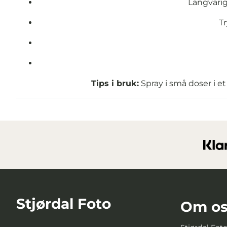
Langvarig
Tr
Tips i bruk:
Spray i små doser i et 
Stjørdal Foto
Om os