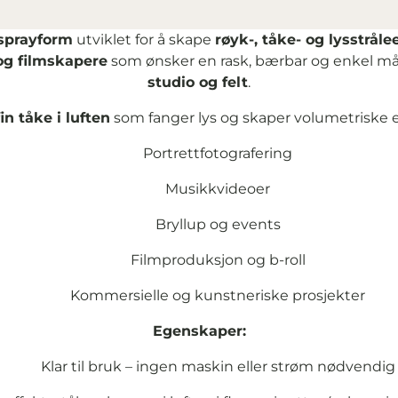
 sprayform
utviklet for å skape
røyk-, tåke- og lysstråle
 og filmskapere
som ønsker en rask, bærbar og enkel måt
studio og felt
.
fin tåke i luften
som fanger lys og skaper volumetriske ef
Portrettfotografering
Musikkvideoer
Bryllup og events
Filmproduksjon og b-roll
Kommersielle og kunstneriske prosjekter
Egenskaper:
Klar til bruk – ingen maskin eller strøm nødvendig