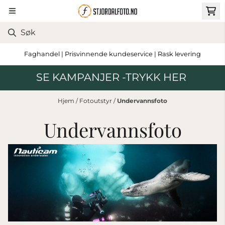
Hopp til innhold
Faghandel | Prisvinnende kundeservice | Rask levering
SE KAMPANJER -TRYKK HER
Hjem
/
Fotoutstyr
/
Undervannsfoto
Undervannsfoto