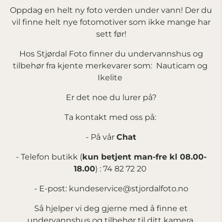
Oppdag en helt ny foto verden under vann! Der du
vil finne helt nye fotomotiver som ikke mange har
sett før!
Hos Stjørdal Foto finner du undervannshus og
tilbehør fra kjente merkevarer som:
Nauticam
og
Ikelite
Er det noe du lurer på?
Ta kontakt med oss på:
- På vår
Chat
- Telefon butikk (
kun betjent man-fre kl 08.00-
18.00
) :
74 82 72 20
-
E-post: kundeservice@stjordalfoto.no
Så hjelper vi deg gjerne med å finne et
undervannshus og tilbehør til ditt kamera.