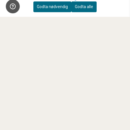
Innbytte
Godta nødvendig
Godta alle
Sensorrens
Kundeklubb
Våre anbefalte samarbeidspartnere
FAQ
Nyhetsbrev
Registrer deg for å motta nyheter og tilbud!
E-post
Registrer deg