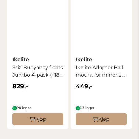
Ikelite
Ikelite
StiX Buoyancy floats
Ikelite Adapter Ball
Jumbo 4-pack (+181
mount for mirrorless
gram/pcs ...
& DSLR ...
829,-
449,-
På lager
På lager
Kjøp
Kjøp