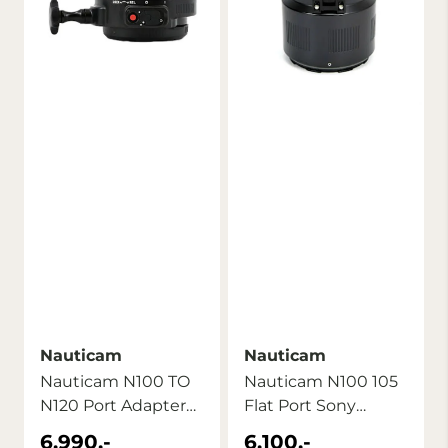
Nauticam
Nauticam
Nauticam N100 TO
Nauticam N100 105
N120 Port Adapter
Flat Port Sony
EXT RING SONY ...
A7II/A9/A7RIII
6.990,-
6.100,-