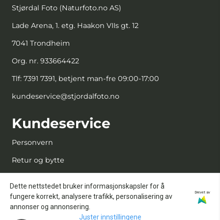
Stjørdal Foto (Naturfoto.no AS)
Lade Arena, 1. etg. Haakon VIIs gt. 12
7041 Trondheim
Org. nr. 933664422
Tlf:
7391 7391, betjent man-fre 09:00-17:00
kundeservice@stjordalfoto.no
Kundeservice
Personvern
Retur og bytte
Kjøpsbetingelser
Dette nettstedet bruker informasjonskapsler for å
Drevet av
Kontakt oss
fungere korrekt, analysere trafikk, personalisering av
annonser og annonsering.
Reparasjon og service
Juster innstillingene