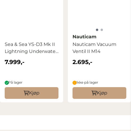
Nauticam
Sea & Sea YS-D3 Mk II
Nauticam Vacuum
Lightning Underwater
Ventil II M14
Strobe
7.999,-
2.695,-
På lager
Ikke på lager
Kjøp
Kjøp