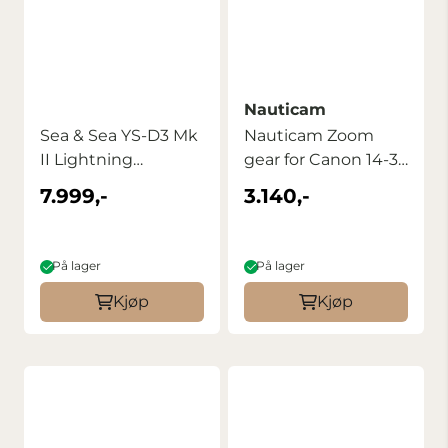
Nauticam
Sea & Sea YS-D3 Mk
Nauticam Zoom
II Lightning
gear for Canon 14-35
Underwater Strobe
mm RF
7.999,-
3.140,-
På lager
På lager
Kjøp
Kjøp