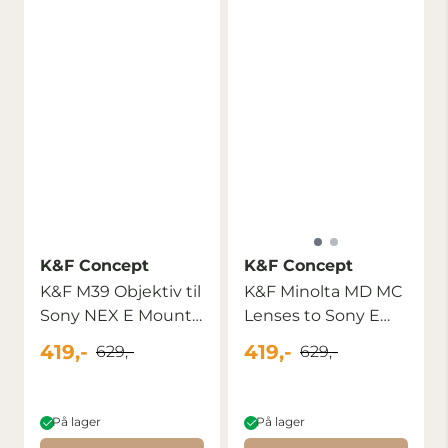
K&F Concept
K&F Concept
K&F M39 Objektiv til
K&F Minolta MD MC
Sony NEX E Mount
Lenses to Sony E
Kamera ...
Lens Mount ...
419,-
419,-
629,-
629,-
På lager
På lager