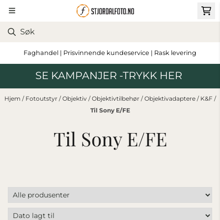
Hopp til innhold
Faghandel | Prisvinnende kundeservice | Rask levering
SE KAMPANJER -TRYKK HER
Hjem
/
Fotoutstyr
/
Objektiv
/
Objektivtilbehør
/
Objektivadaptere
/
K&F
/
Til Sony E/FE
Til Sony E/FE