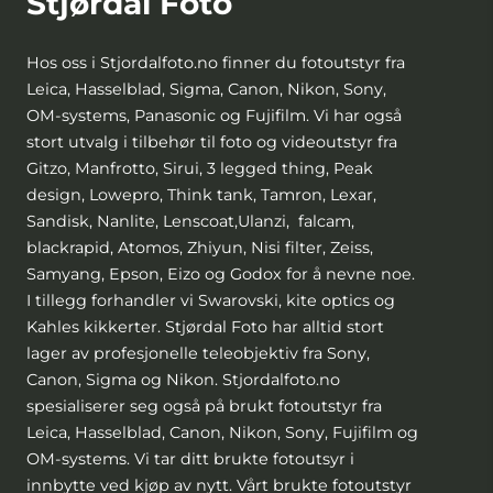
Stjørdal Foto
Hos oss i Stjordalfoto.no finner du fotoutstyr fra
Leica, Hasselblad, Sigma, Canon, Nikon, Sony,
OM-systems, Panasonic og Fujifilm. Vi har også
stort utvalg i tilbehør til foto og videoutstyr fra
Gitzo, Manfrotto, Sirui, 3 legged thing, Peak
design, Lowepro, Think tank, Tamron, Lexar,
Sandisk, Nanlite, Lenscoat,Ulanzi, falcam,
blackrapid, Atomos, Zhiyun, Nisi filter, Zeiss,
Samyang, Epson, Eizo og Godox for å nevne noe.
I tillegg forhandler vi Swarovski, kite optics og
Kahles kikkerter. Stjørdal Foto har alltid stort
lager av profesjonelle teleobjektiv fra Sony,
Canon, Sigma og Nikon. Stjordalfoto.no
spesialiserer seg også på brukt fotoutstyr fra
Leica, Hasselblad, Canon, Nikon, Sony, Fujifilm og
OM-systems. Vi tar ditt brukte fotoutsyr i
innbytte ved kjøp av nytt. Vårt brukte fotoutstyr