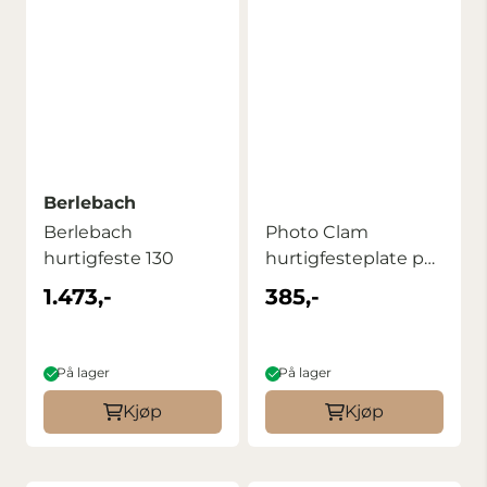
Berlebach
Berlebach
Photo Clam
hurtigfeste 130
hurtigfesteplate pc-
59-up3
1.473,-
385,-
På lager
På lager
Kjøp
Kjøp