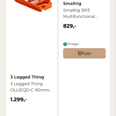
Smallrig
Smallrig 3913
Multifunctional
Quick Release Plate
829,-
...
På lager
Kjøp
3 Legged Thing
3 Legged Thing
OLLIEQD-C 90mm
Arca L Bracket ...
1.299,-