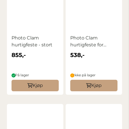
Photo Clam
Photo Clam
hurtigfeste - stort
hurtigfeste for
ettbeinsstativ - lite
855,-
538,-
På lager
Ikke på lager
Kjøp
Kjøp