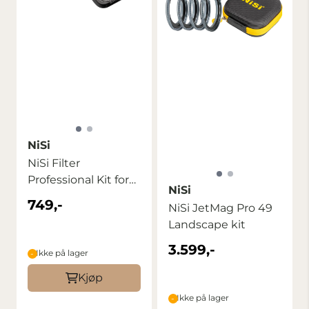
NiSi
NiSi Filter
Professional Kit for
NiSi
Insta360 Luna ...
749,-
NiSi JetMag Pro 49
Landscape kit
3.599,-
Ikke på lager
Kjøp
Ikke på lager