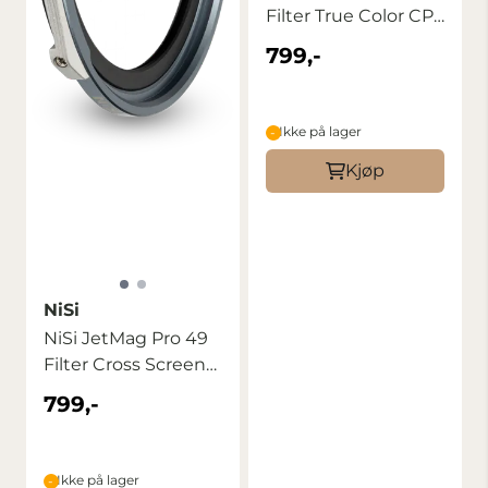
Filter True Color CPL
...
799,-
Ikke på lager
Kjøp
NiSi
NiSi JetMag Pro 49
Filter Cross Screen
4x
799,-
Ikke på lager