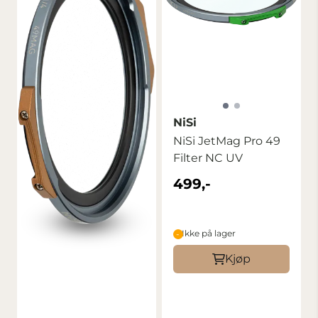
NiSi
NiSi JetMag Pro 49
Filter NC UV
499,-
Ikke på lager
Kjøp