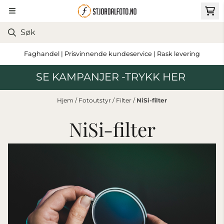
Hopp til innhold
Faghandel | Prisvinnende kundeservice | Rask levering
SE KAMPANJER -TRYKK HER
Hjem
/
Fotoutstyr
/
Filter
/
NiSi-filter
NiSi-filter