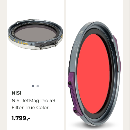
NiSi
NiSi JetMag Pro 49
Filter True Color
VND 1-5 ...
1.799,-