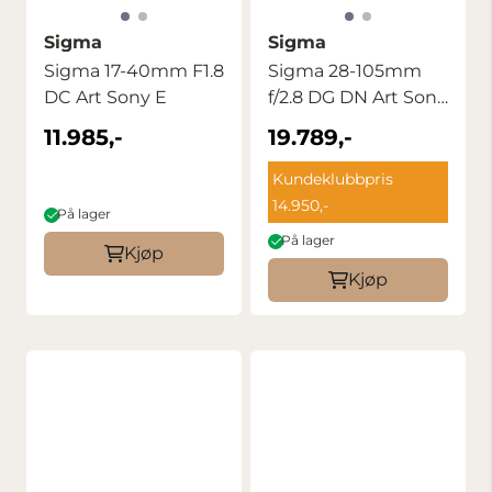
Sigma
Sigma
Sigma 17-40mm F1.8
Sigma 28-105mm
DC Art Sony E
f/2.8 DG DN Art Sony
FE
11.985,-
19.789,-
Kundeklubbpris
14.950,-
På lager
På lager
Kjøp
Kjøp