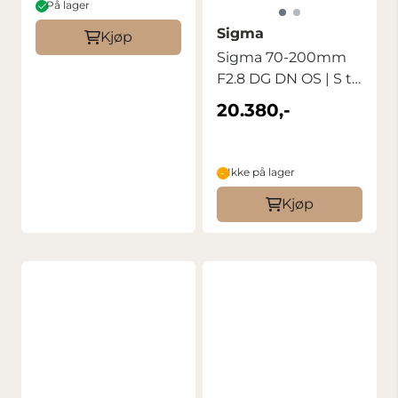
På lager
Sigma
Kjøp
Sigma 70-200mm
F2.8 DG DN OS | S til
Sony FE
20.380,-
Ikke på lager
Kjøp