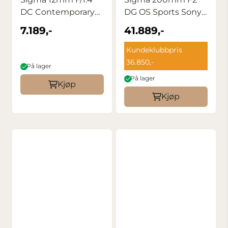
DC Contemporary
DG OS Sports Sony
SONY E
FE
7.189,-
41.889,-
Kundeklubbpris
36.850,-
På lager
På lager
Kjøp
Kjøp