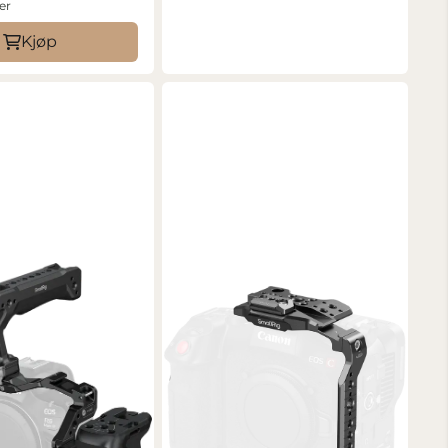
er
Kjøp