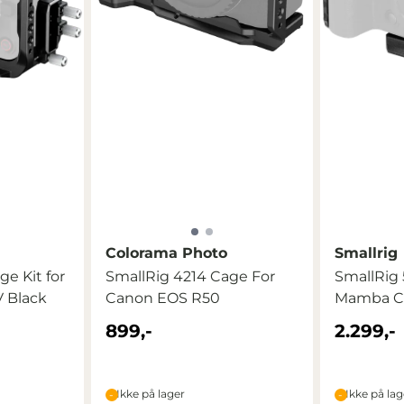
Colorama Photo
Smallrig
e Kit for
SmallRig 4214 Cage For
SmallRig
 Black
Canon EOS R50
Mamba Ca
Canon EOS
899,-
2.299,-
Ikke på lager
Ikke på lag