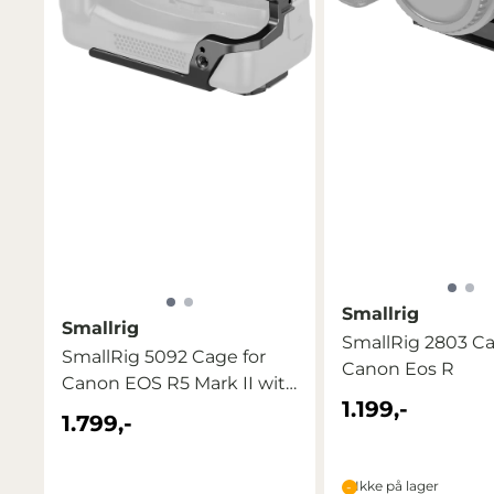
Smallrig
Smallrig
SmallRig 2803 C
SmallRig 5092 Cage for
Canon Eos R
Canon EOS R5 Mark II with
1.199,-
...
1.799,-
Ikke på lager