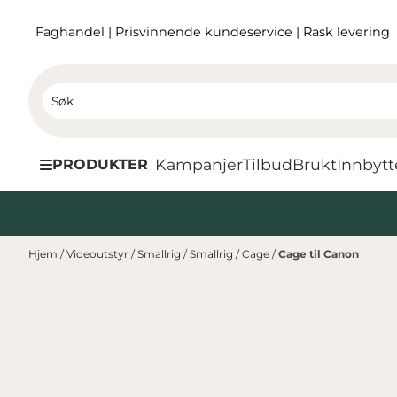
Hopp til innhold
Faghandel
|
Prisvinnende kundeservice
|
Rask levering
Kampanjer
Tilbud
Brukt
I
nnbytt
PRODUKTER
Hjem
/
Videoutstyr
/
Smallrig
/
Smallrig
/
Cage
/
Cage til Canon