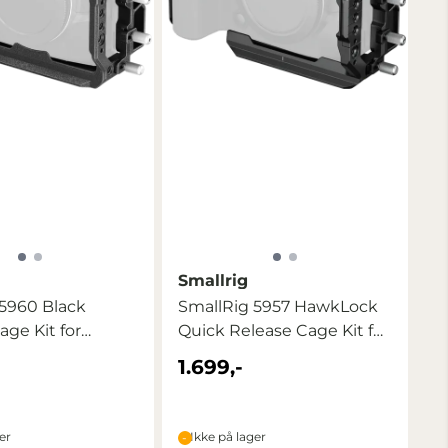
Smallrig
 5960 Black
SmallRig 5957 HawkLock
ge Kit for
Quick Release Cage Kit for
 ...
...
1.699,-
er
Ikke på lager