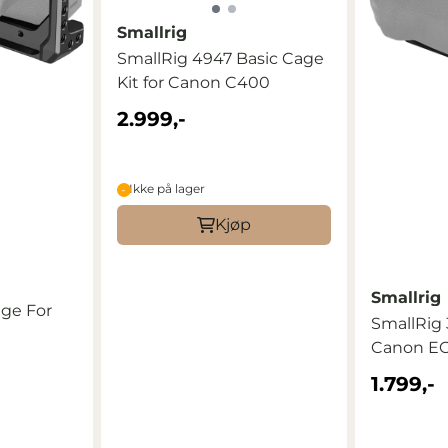
Smallrig
SmallRig 4947 Basic Cage
Kit for Canon C400
2.999,-
Ikke på lager
Kjøp
Smallrig
age For
SmallRig 
Canon EOS
...
1.799,-