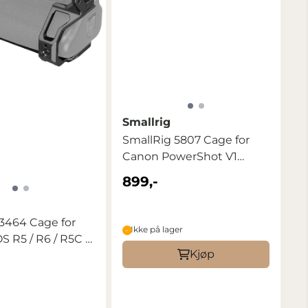
Smallrig
SmallRig 5807 Cage for
Canon PowerShot V1
(Black)
899,-
3464 Cage for
Ikke på lager
 R5 / R6 / R5C /
Kjøp