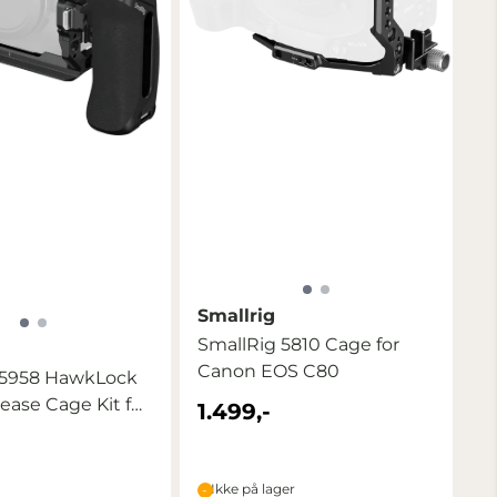
Smallrig
SmallRig 5810 Cage for
Canon EOS C80
 5958 HawkLock
ease Cage Kit for
1.499,-
Ikke på lager