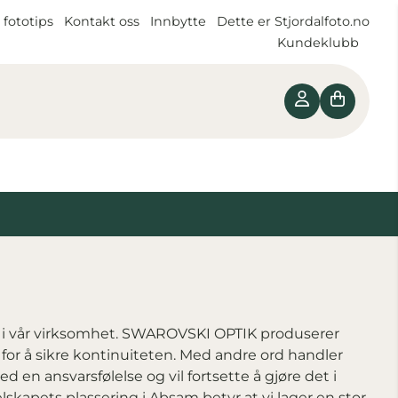
 fototips
Kontakt oss
Innbytte
Dette er Stjordalfoto.no
Kundeklubb
st i vår virksomhet. SWAROVSKI OPTIK produserer
for å sikre kontinuiteten. Med andre ord handler
 en ansvarsfølelse og vil fortsette å gjøre det i
elskapets plassering i Absam betyr at vi lager en stor