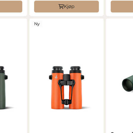
Kjøp
Ny