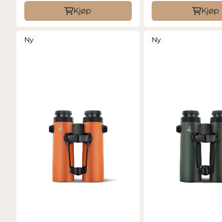
Kjøp
Kjøp
Ny
Ny