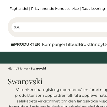
Hopp til innhold
Faghandel
|
Prisvinnende kundeservice
|
Rask levering
Kampanjer
Tilbud
Brukt
I
nnbytt
PRODUKTER
Hjem
/
Merker
/
Swarovski
Swarovski
Vi tenker strategisk og opererer på en forretn
produkter som oppfordrer folk til å oppleve nat
selskapets virksomhet om den langsiktige visjone
fremtiden, i ethvert initiativrikt arbeid og aktivite