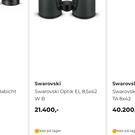
Swarovski
Swarovs
Habicht
Swarovski Optik EL 8,5x42
Swarovsk
W B
TA 8x42
21.400,-
40.200,
Ikke på lager
Ikke på la