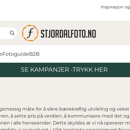
Inspirasjon og
e
Fotoguide
B2B
SE KAMPANJER -TRYKK HER
ingsmessig måte for å sikre bærekraftig utvikling og vek
uren, å sette pris på verdien, å kommunisere med det og 
n i alle henseender. Dette skyldes at vi nå opererer med
tsområde vi er involvert i. Vårt konkrete engasjement for s