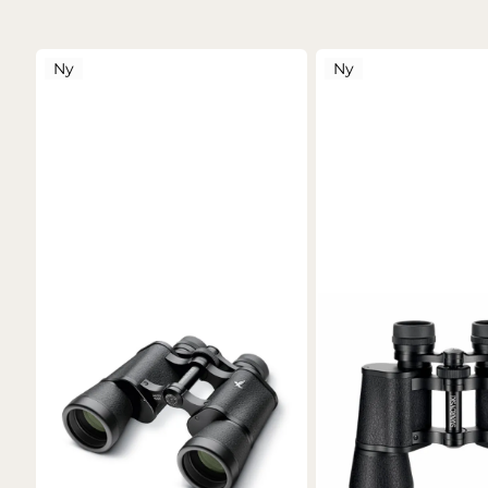
Ny
Ny