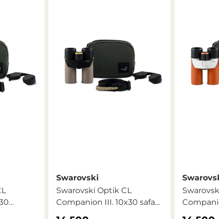
Swarovski
Swarovs
CL
Swarovski Optik CL
Swarovsk
x30
Companion III. 10x30 safari
Companion
...
desert ...