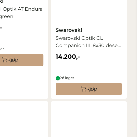
ki
i Optik AT Endura
 green
-
Swarovski
Swarovski Optik CL
Companion III. 8x30 desert
ger
...
14.200,-
Kjøp
På lager
Kjøp