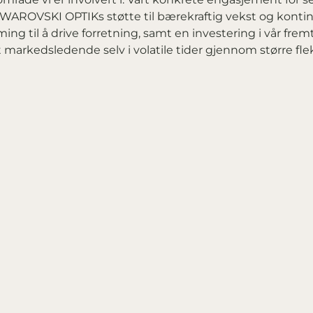
å SWAROVSKI OPTIKs støtte til bærekraftig vekst og kont
ing til å drive forretning, samt en investering i vår frem
 markedsledende selv i volatile tider gjennom større flek