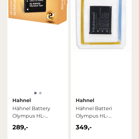
Hahnel
Hahnel
Hähnel Battery
Hähnel Batteri
Olympus HL-
Olympus HL-
90B/92B / Li-
40B/42B
289,-
349,-
90B/92B