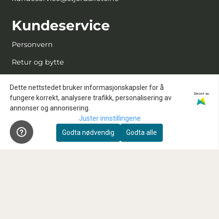
Kundeservice
Personvern
Retur og bytte
Kjøpsbetingelser
Dette nettstedet bruker informasjonskapsler for å
Drevet av
Kontakt oss
fungere korrekt, analysere trafikk, personalisering av
annonser og annonsering.
Reparasjon og service
Juster innstillingene
Innbytte
Godta nødvendig
Godta alle
Sensorrens
Kundeklubb
Våre anbefalte samarbeidspartnere
FAQ