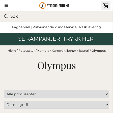
Hopp til innhold
Faghandel | Prisvinnende kundeservice | Rask levering
SE KAMPANJER -TRYKK HER
Hjem
/
Fotoutstyr
/
Kamera
/
Kamera tilbehør
/
Batteri
/
Olympus
Olympus