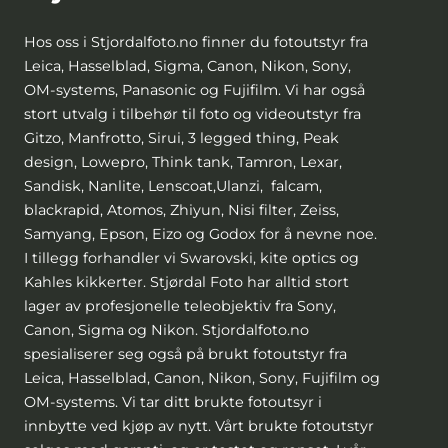
Hos oss i Stjordalfoto.no finner du fotoutstyr fra
Leica, Hasselblad, Sigma, Canon, Nikon, Sony,
OM-systems, Panasonic og Fujifilm. Vi har også
stort utvalg i tilbehør til foto og videoutstyr fra
Gitzo, Manfrotto, Sirui, 3 legged thing, Peak
design, Lowepro, Think tank, Tamron, Lexar,
Sandisk, Nanlite, Lenscoat,Ulanzi, falcam,
blackrapid, Atomos, Zhiyun, Nisi filter, Zeiss,
Samyang, Epson, Eizo og Godox for å nevne noe.
I tillegg forhandler vi Swarovski, kite optics og
Kahles kikkerter. Stjørdal Foto har alltid stort
lager av profesjonelle teleobjektiv fra Sony,
Canon, Sigma og Nikon. Stjordalfoto.no
spesialiserer seg også på brukt fotoutstyr fra
Leica, Hasselblad, Canon, Nikon, Sony, Fujifilm og
OM-systems. Vi tar ditt brukte fotoutsyr i
innbytte ved kjøp av nytt. Vårt brukte fotoutstyr