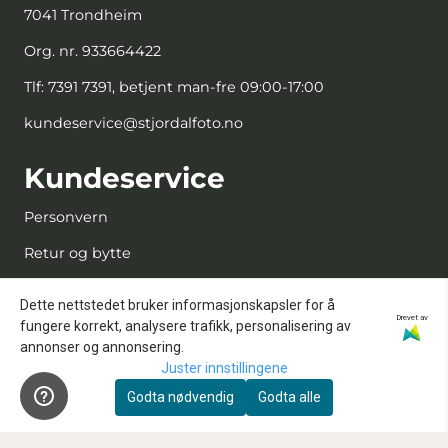
7041 Trondheim
Org. nr. 933664422
Tlf:
7391 7391, betjent man-fre 09:00-17:00
kundeservice@stjordalfoto.no
Kundeservice
Personvern
Retur og bytte
Kjøpsbetingelser
Dette nettstedet bruker informasjonskapsler for å
Drevet av
Kontakt oss
fungere korrekt, analysere trafikk, personalisering av
annonser og annonsering.
Reparasjon og service
Juster innstillingene
Innbytte
Godta nødvendig
Godta alle
Sensorrens