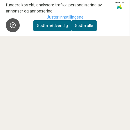
Drevet av
Kontakt oss
fungere korrekt, analysere trafikk, personalisering av
annonser og annonsering.
Reparasjon og service
Juster innstillingene
Innbytte
Godta nødvendig
Godta alle
Sensorrens
Kundeklubb
Våre anbefalte samarbeidspartnere
FAQ
Nyhetsbrev
Registrer deg for å motta nyheter og tilbud!
E-post
Registrer deg