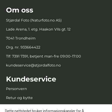
Om oss
Stjørdal Foto (Naturfoto.no AS)
Lade Arena, 1. etg. Haakon VIIs gt. 12
7041 Trondheim
Org. nr. 933664422
Tlf:
7391 7391, betjent man-fre 09:00-17:00
kundeservice@stjordalfoto.no
Kundeservice
Personvern
Retur og bytte
Kjøpsbetingelser
Dette nettstedet bruker informasjonskapsler for å