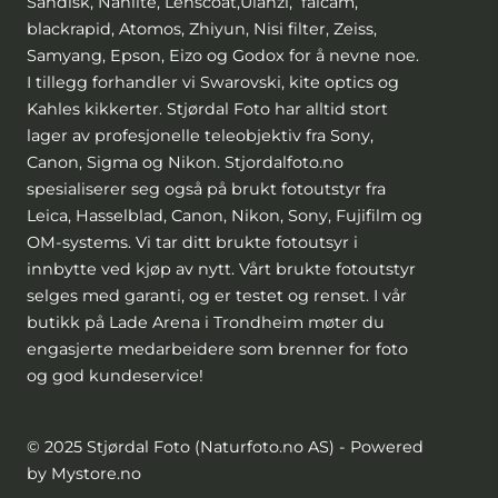
Sandisk, Nanlite, Lenscoat,Ulanzi, falcam,
blackrapid, Atomos, Zhiyun, Nisi filter, Zeiss,
Samyang, Epson, Eizo og Godox for å nevne noe.
I tillegg forhandler vi Swarovski, kite optics og
Kahles kikkerter. Stjørdal Foto har alltid stort
lager av profesjonelle teleobjektiv fra Sony,
Canon, Sigma og Nikon. Stjordalfoto.no
spesialiserer seg også på brukt fotoutstyr fra
Leica, Hasselblad, Canon, Nikon, Sony, Fujifilm og
OM-systems. Vi tar ditt brukte fotoutsyr i
innbytte ved kjøp av nytt. Vårt brukte fotoutstyr
selges med garanti, og er testet og renset. I vår
butikk på Lade Arena i Trondheim møter du
engasjerte medarbeidere som brenner for foto
og god kundeservice!
© 2025 Stjørdal Foto (Naturfoto.no AS) - Powered
by Mystore.no