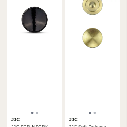
JJC
JJC
JJC SRB-NSCBK
JJC Soft Release