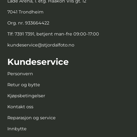
Lade Arena, 1. etg. Haakon VIIs gt. 12
7041 Trondheim
Org. nr. 933664422
Tlf:
7391 7391, betjent man-fre 09:00-17:00
kundeservice@stjordalfoto.no
Kundeservice
Personvern
Retur og bytte
Kjøpsbetingelser
Kontakt oss
Reparasjon og service
Innbytte