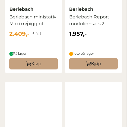
Berlebach
Berlebach
Berlebach ministativ
Berlebach Report
Maxi m/piggfot
modulinnsats 2
Kamuflasje ...
2.409,-
1.957,-
3.411,-
På lager
Ikke på lager
Kjøp
Kjøp