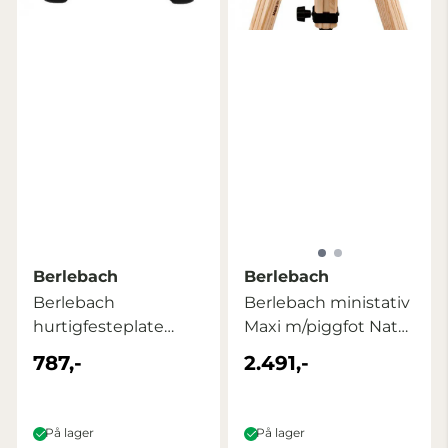
Berlebach
Berlebach
Berlebach
Berlebach ministativ
hurtigfesteplate
Maxi m/piggfot Natur
050M
(1/4" ...
787,-
2.491,-
På lager
På lager