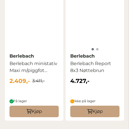
Berlebach
Berlebach
Berlebach ministativ
Berlebach Report
Maxi m/piggfot
8x3 Nøttebrun
Kamuflasje ...
2.409,-
4.727,-
3.411,-
På lager
Ikke på lager
Kjøp
Kjøp