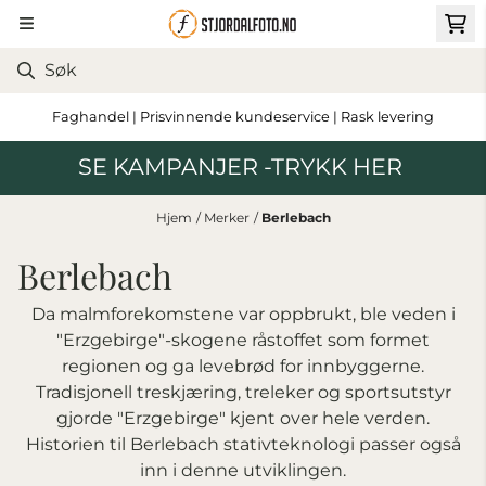
Hopp til innhold
Faghandel | Prisvinnende kundeservice | Rask levering
SE KAMPANJER -TRYKK HER
Hjem
/
Merker
/
Berlebach
Berlebach
Da malmforekomstene var oppbrukt, ble veden i
"Erzgebirge"-skogene råstoffet som formet
regionen og ga levebrød for innbyggerne.
Tradisjonell treskjæring, treleker og sportsutstyr
gjorde "Erzgebirge" kjent over hele verden.
Historien til Berlebach stativteknologi passer også
inn i denne utviklingen.