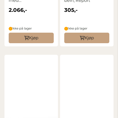
med
bein, Report
kameramonteringsplate
2.066,-
305,-
Ikke på lager
Ikke på lager
Kjøp
Kjøp