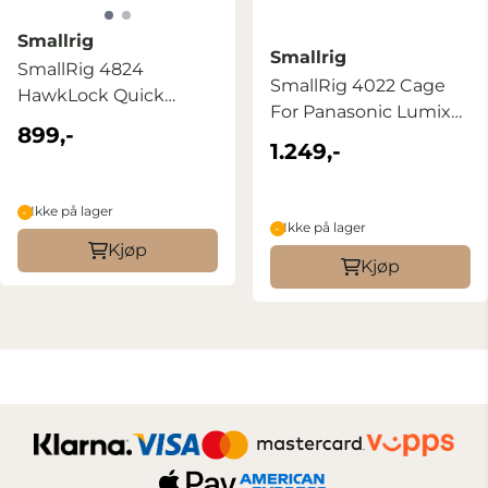
Smallrig
Smallrig
SmallRig 4824
SmallRig 4022 Cage
HawkLock Quick
For Panasonic Lumix
Release Cage for ...
899,-
S5 II
1.249,-
Ikke på lager
Ikke på lager
Kjøp
Kjøp