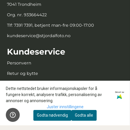
7041 Trondheim
Org. nr. 933664422
Tlf:
7391 7391, betjent man-fre 09:00-17:00
kundeservice@stjordalfoto.no
Kundeservice
Personvern
Retur og bytte
Kjøpsbetingelser
Dette nettstedet bruker informasjonskapsler for å
Drevet av
Kontakt oss
fungere korrekt, analysere trafikk, personalisering av
annonser og annonsering.
Reparasjon og service
Juster innstillingene
Innbytte
Godta nødvendig
Godta alle
Sensorrens