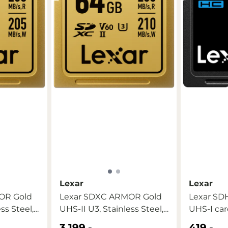
Lexar
Lexar
OR Gold
Lexar SDXC ARMOR Gold
Lexar SD
ss Steel,
UHS-II U3, Stainless Steel,
UHS-I card
...
3.199,-
419,-