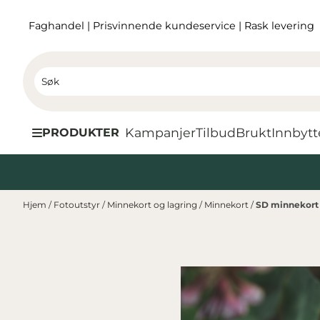
Hopp til innhold
Faghandel
|
Prisvinnende kundeservice
|
Rask levering
Kampanjer
Tilbud
Brukt
I
nnbytt
PRODUKTER
Hjem
/
Fotoutstyr
/
Minnekort og lagring
/
Minnekort
/
SD minnekort