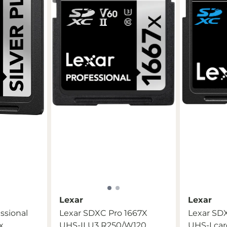
Lexar
Lexar
ssional
Lexar SDXC Pro 1667X
Lexar SD
...
UHS-II U3 R250/W120
UHS-I car