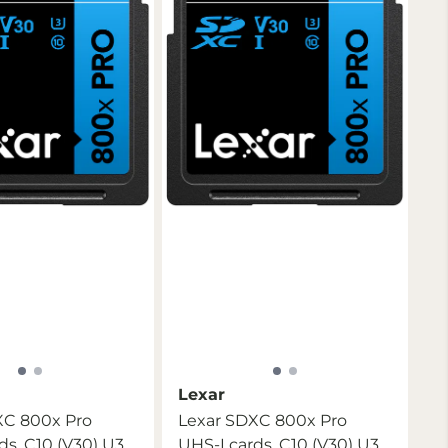
Lexar
XC 800x Pro
Lexar SDXC 800x Pro
ds, C10 (V30) U3,
UHS-I cards, C10 (V30) U3,