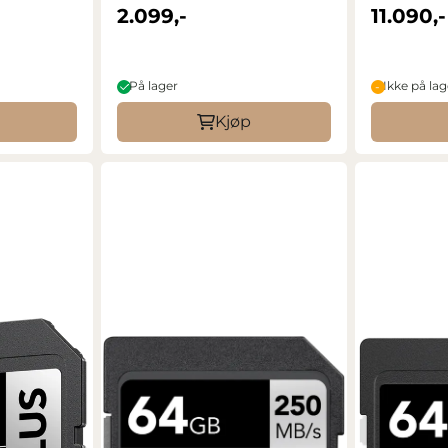
(V60) ...
2.099,-
11.090,-
På lager
Ikke på lag
Kjøp