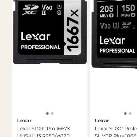
Lexar
Lexar
Lexar SDXC Pro 1667X
Lexar SDXC Profe
UHS-II U3 R250/W120
SILVER Plus 1066x 