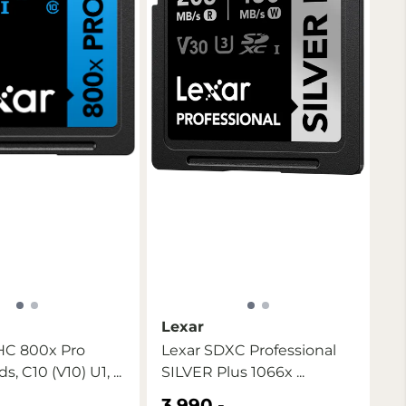
Lexar
HC 800x Pro
Lexar SDXC Professional
s, C10 (V10) U1, ...
SILVER Plus 1066x ...
3.990,-