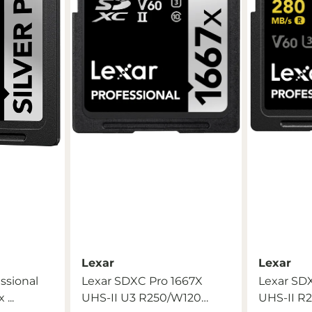
Lexar
Lexar
ssional
Lexar SDXC Pro 1667X
Lexar SD
...
UHS-II U3 R250/W120
UHS-II R2