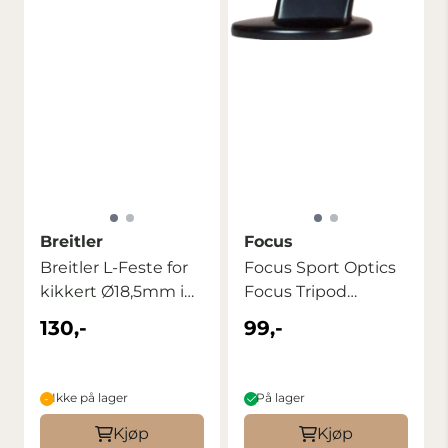
Breitler
Focus
Breitler L-Feste for
Focus Sport Optics
kikkert Ø18,5mm i
Focus Tripod
front
Adapter Model L
130,-
99,-
Ikke på lager
På lager
Kjøp
Kjøp