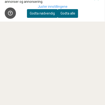
annonser og annonsering.
Reparasjon og service
Juster innstillingene
Innbytte
Godta nødvendig
Godta alle
Sensorrens
Kundeklubb
Våre anbefalte samarbeidspartnere
FAQ
Nyhetsbrev
Registrer deg for å motta nyheter og tilbud!
E-post
Registrer deg