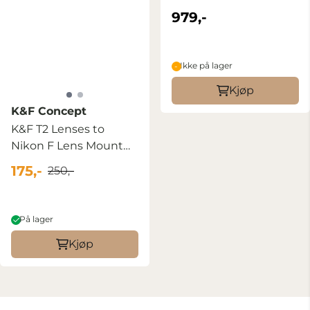
979,-
Ikke på lager
Kjøp
K&F Concept
K&F T2 Lenses to
Nikon F Lens Mount
Adapter
175,-
250,-
På lager
Kjøp