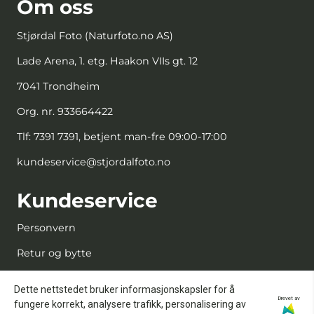
Om oss
Stjørdal Foto (Naturfoto.no AS)
Lade Arena, 1. etg. Haakon VIIs gt. 12
7041 Trondheim
Org. nr. 933664422
Tlf:
7391 7391, betjent man-fre 09:00-17:00
kundeservice@stjordalfoto.no
Kundeservice
Personvern
Retur og bytte
Kjøpsbetingelser
Dette nettstedet bruker informasjonskapsler for å
Drevet av
Kontakt oss
fungere korrekt, analysere trafikk, personalisering av