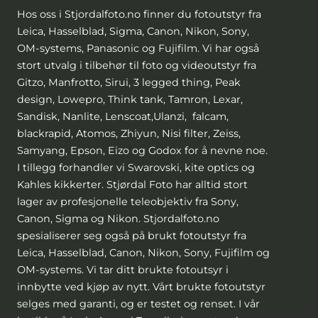
Hos oss i Stjordalfoto.no finner du fotoutstyr fra
Leica, Hasselblad, Sigma, Canon, Nikon, Sony,
OM-systems, Panasonic og Fujifilm. Vi har også
stort utvalg i tilbehør til foto og videoutstyr fra
Gitzo, Manfrotto, Sirui, 3 legged thing, Peak
design, Lowepro, Think tank, Tamron, Lexar,
Sandisk, Nanlite, Lenscoat,Ulanzi, falcam,
blackrapid, Atomos, Zhiyun, Nisi filter, Zeiss,
Samyang, Epson, Eizo og Godox for å nevne noe.
I tillegg forhandler vi Swarovski, kite optics og
Kahles kikkerter. Stjørdal Foto har alltid stort
lager av profesjonelle teleobjektiv fra Sony,
Canon, Sigma og Nikon. Stjordalfoto.no
spesialiserer seg også på brukt fotoutstyr fra
Leica, Hasselblad, Canon, Nikon, Sony, Fujifilm og
OM-systems. Vi tar ditt brukte fotoutsyr i
innbytte ved kjøp av nytt. Vårt brukte fotoutstyr
selges med garanti, og er testet og renset. I vår