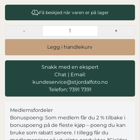
Få beskjed når varen er på lager
-
+
Legg i handlekurv
Snakk med en ekspert
Chat
|
Email:
kundeservice@stjordalfoto.no
Telefon: 7391 7391
Medlemsfordeler
Bonuspoeng: Som medlem får du 2 % tilbake i
bonuspoeng på de fleste kjøp – poeng du kan
bruke som rabatt senere. I tillegg får du