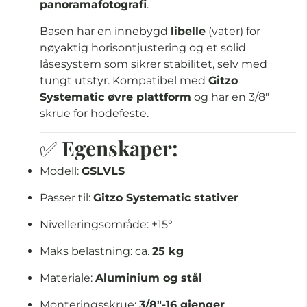
panoramafotografi
.
Basen har en innebygd
libelle
(vater) for
nøyaktig horisontjustering og et solid
låsesystem som sikrer stabilitet, selv med
tungt utstyr. Kompatibel med
Gitzo
Systematic øvre plattform
og har en 3/8"
skrue for hodefeste.
✅
Egenskaper:
Modell:
GSLVLS
Passer til:
Gitzo Systematic stativer
Nivelleringsområde: ±15°
Maks belastning: ca.
25 kg
Materiale:
Aluminium og stål
Monteringsskrue:
3/8"-16 gjenger