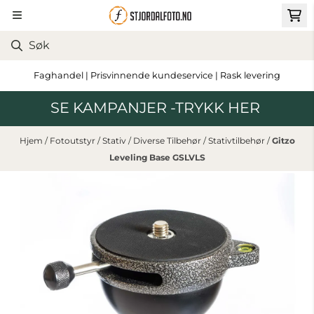
Hopp til innhold
Faghandel | Prisvinnende kundeservice | Rask levering
SE KAMPANJER -TRYKK HER
Hjem
/
Fotoutstyr
/
Stativ
/
Diverse Tilbehør
/
Stativtilbehør
/
Gitzo
Leveling Base GSLVLS