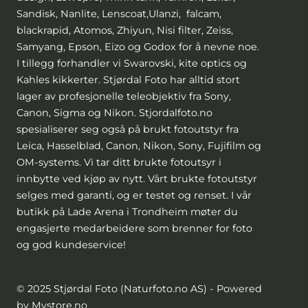
Sandisk, Nanlite, Lenscoat,Ulanzi, falcam,
blackrapid, Atomos, Zhiyun, Nisi filter, Zeiss,
Samyang, Epson, Eizo og Godox for å nevne noe.
I tillegg forhandler vi Swarovski, kite optics og
Kahles kikkerter. Stjørdal Foto har alltid stort
lager av profesjonelle teleobjektiv fra Sony,
Canon, Sigma og Nikon. Stjordalfoto.no
spesialiserer seg også på brukt fotoutstyr fra
Leica, Hasselblad, Canon, Nikon, Sony, Fujifilm og
OM-systems. Vi tar ditt brukte fotoutsyr i
innbytte ved kjøp av nytt. Vårt brukte fotoutstyr
selges med garanti, og er testet og renset. I vår
butikk på Lade Arena i Trondheim møter du
engasjerte medarbeidere som brenner for foto
og god kundeservice!
© 2025 Stjørdal Foto (Naturfoto.no AS) - Powered
by Mystore.no