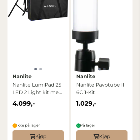
Nanlite
Nanlite
Nanlite LumiPad 25
Nanlite Pavotube II
LED 2 Light kit med
6C 1-Kit
stativ og ...
4.099,-
1.029,-
Ikke på lager
På lager
Kjøp
Kjøp