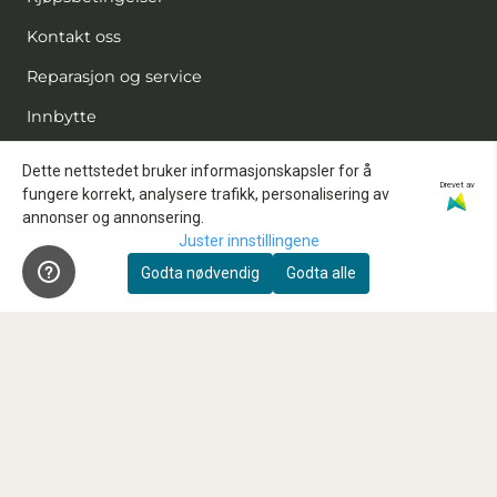
Kontakt oss
Reparasjon og service
Innbytte
Sensorrens
Dette nettstedet bruker informasjonskapsler for å
Drevet av
fungere korrekt, analysere trafikk, personalisering av
Kundeklubb
annonser og annonsering.
Våre anbefalte samarbeidspartnere
Juster innstillingene
Godta nødvendig
Godta alle
FAQ
Nyhetsbrev
Registrer deg for å motta nyheter og tilbud!
E-post