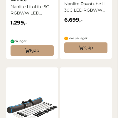
Nanlite Pavotube II
Nanlite LitoLite 5C
30C LED RGBWW
RGBWW LED
Tube Light 2 ...
6.699,-
Pocket Light
1.299,-
Ikke på lager
På lager
Kjøp
Kjøp