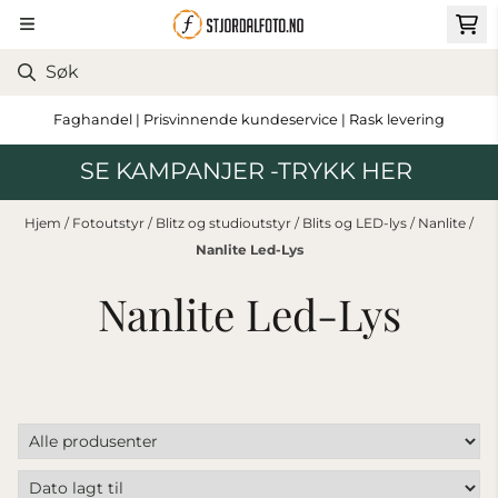
Hopp til innhold
Faghandel | Prisvinnende kundeservice | Rask levering
SE KAMPANJER -TRYKK HER
Hjem
/
Fotoutstyr
/
Blitz og studioutstyr
/
Blits og LED-lys
/
Nanlite
/
Nanlite Led-Lys
Nanlite Led-Lys