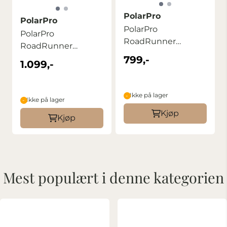
PolarPro
PolarPro
PolarPro
PolarPro
RoadRunner
RoadRunner
Shoulder bag 6L
Shoulder bag 12L
799,-
1.099,-
Ikke på lager
Ikke på lager
Kjøp
Kjøp
Mest populært i denne kategorien