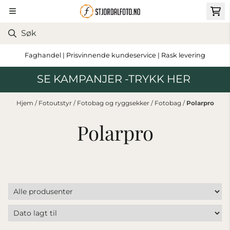
Hopp til innhold
Faghandel | Prisvinnende kundeservice | Rask levering
SE KAMPANJER -TRYKK HER
Hjem
/
Fotoutstyr
/
Fotobag og ryggsekker
/
Fotobag
/
Polarpro
Polarpro