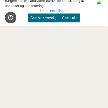
fungere korrekt, analysere trafikk, personalisering av
annonser og annonsering.
Innbytte
Juster innstillingene
Sensorrens
Godta nødvendig
Godta alle
Kundeklubb
Våre anbefalte samarbeidspartnere
FAQ
Nyhetsbrev
Registrer deg for å motta nyheter og tilbud!
E-post
Registrer deg