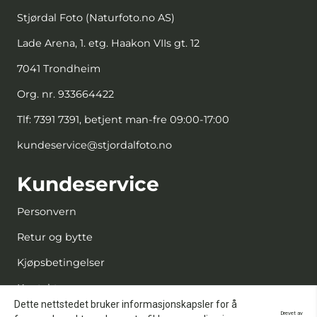
Stjørdal Foto (Naturfoto.no AS)
Lade Arena, 1. etg. Haakon VIIs gt. 12
7041 Trondheim
Org. nr. 933664422
Tlf:
7391 7391, betjent man-fre 09:00-17:00
kundeservice@stjordalfoto.no
Kundeservice
Personvern
Retur og bytte
Kjøpsbetingelser
Kontakt oss
Dette nettstedet bruker informasjonskapsler for å
Reparasjon og service
Drevet av