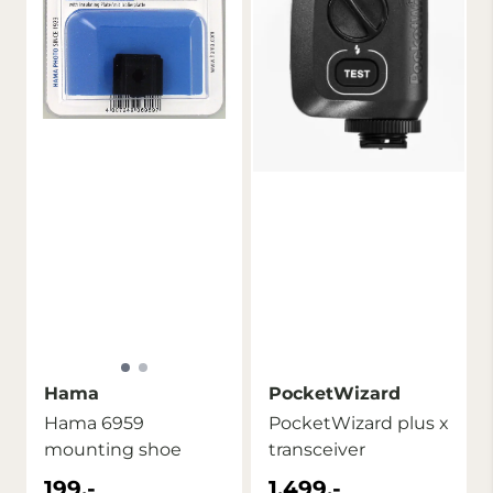
Hama
PocketWizard
Hama 6959
PocketWizard plus x
mounting shoe
transceiver
199,-
1.499,-