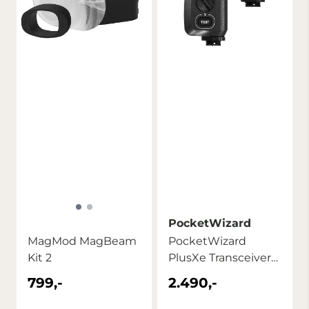
PocketWizard
MagMod MagBeam
PocketWizard
Kit 2
PlusXe Transceiver
2-pack
799,-
2.490,-