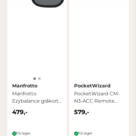
Manfrotto
PocketWizard
Manfrotto
PocketWizard CM-
Ezybalance gråkort
N3-ACC Remote
18% 30cm
Pre-Trigger Cable
479,-
579,-
På lager
På lager