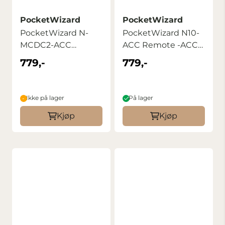
PocketWizard
PocketWizard
PocketWizard N-
PocketWizard N10-
MCDC2-ACC
ACC Remote -ACC
Remote -ACC Cable
Cable
779,-
779,-
Ikke på lager
På lager
Kjøp
Kjøp