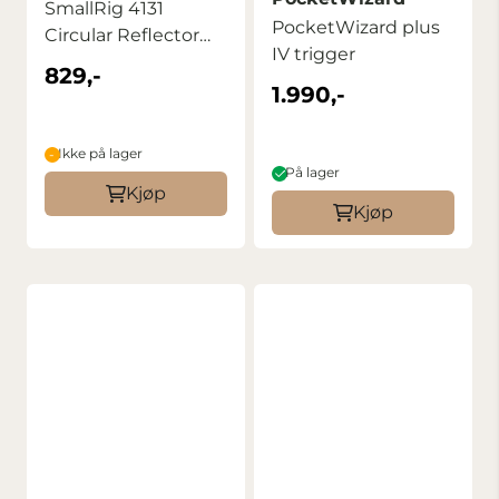
SmallRig 4131
PocketWizard plus
Circular Reflector
IV trigger
107cm ...
829,-
1.990,-
Ikke på lager
På lager
Kjøp
Kjøp