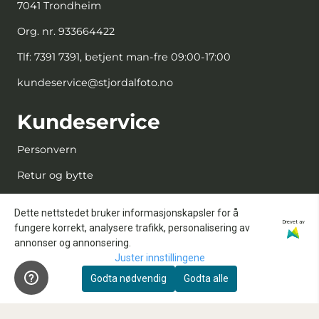
7041 Trondheim
Org. nr. 933664422
Tlf:
7391 7391, betjent man-fre 09:00-17:00
kundeservice@stjordalfoto.no
Kundeservice
Personvern
Retur og bytte
Kjøpsbetingelser
Dette nettstedet bruker informasjonskapsler for å
Drevet av
Kontakt oss
fungere korrekt, analysere trafikk, personalisering av
annonser og annonsering.
Reparasjon og service
Juster innstillingene
Innbytte
Godta nødvendig
Godta alle
Sensorrens