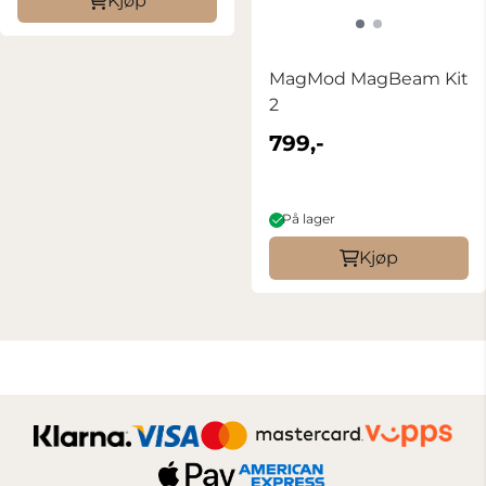
Kjøp
MagMod MagBeam Kit
2
799,-
På lager
Kjøp