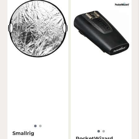
Smallrig
PocketWizard