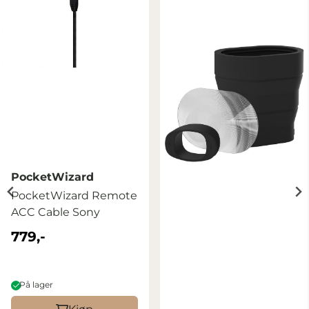
PocketWizard
PocketWizard Remote
ACC Cable Sony
779,-
På lager