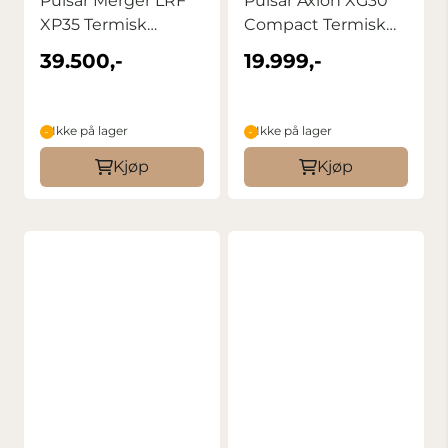
Pulsar Merger LRF
Pulsar Axion XG30
XP35 Termisk
Compact Termisk
Binokular Kikkert
Monokular
39.500,-
19.999,-
Ikke på lager
Ikke på lager
Kjøp
Kjøp