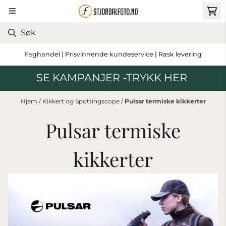
Hopp til innhold
Faghandel | Prisvinnende kundeservice | Rask levering
SE KAMPANJER -TRYKK HER
Hjem
/
Kikkert og Spottingscope
/
Pulsar termiske kikkerter
Pulsar termiske
kikkerter