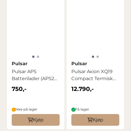
Pulsar
Pulsar
Pulsar APS
Pulsar Axion XQ19
Batterilader (APS2
Compact Termisk
og APS3)
Monokular
750,-
12.790,-
Ikke på lager
På lager
Kjøp
Kjøp