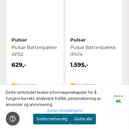
Pulsar
Pulsar
Pulsar Batteripakke
Pulsar Batteripakke
APS2
IPS14
629,-
1.595,-
Ikke på lager
Ikke på lager
Dette nettstedet bruker informasjonskapsler for å
Kjøp
Kjøp
Drevet av
fungere korrekt, analysere trafikk, personalisering av
annonser og annonsering.
Juster innstillingene
Godta nødvendig
Godta alle