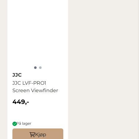
JJC
JJC LVF-PRO1
Screen Viewfinder
449,-
På lager
Kjøp