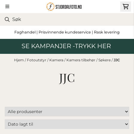
Hopp til innhold
Faghandel | Prisvinnende kundeservice | Rask levering
SE KAMPANJER -TRYKK HER
Hjem
/
Fotoutstyr
/
Kamera
/
Kamera tilbehør
/
Søkere
/
JJC
JJC