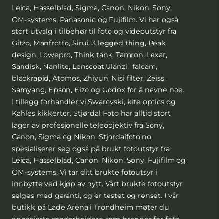
Leica, Hasselblad, Sigma, Canon, Nikon, Sony,
OM-systems, Panasonic og Fujifilm. Vi har også
stort utvalg i tilbehør til foto og videoutstyr fra
Gitzo, Manfrotto, Sirui, 3 legged thing, Peak
design, Lowepro, Think tank, Tamron, Lexar,
Sandisk, Nanlite, Lenscoat,Ulanzi, falcam,
blackrapid, Atomos, Zhiyun, Nisi filter, Zeiss,
Samyang, Epson, Eizo og Godox for å nevne noe.
I tillegg forhandler vi Swarovski, kite optics og
Kahles kikkerter. Stjørdal Foto har alltid stort
lager av profesjonelle teleobjektiv fra Sony,
Canon, Sigma og Nikon. Stjordalfoto.no
spesialiserer seg også på brukt fotoutstyr fra
Leica, Hasselblad, Canon, Nikon, Sony, Fujifilm og
OM-systems. Vi tar ditt brukte fotoutsyr i
innbytte ved kjøp av nytt. Vårt brukte fotoutstyr
selges med garanti, og er testet og renset. I vår
butikk på Lade Arena i Trondheim møter du
engasjerte medarbeidere som brenner for foto