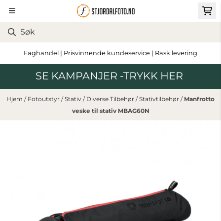
Hopp til innhold
Faghandel | Prisvinnende kundeservice | Rask levering
SE KAMPANJER -TRYKK HER
Hjem
/
Fotoutstyr
/
Stativ
/
Diverse Tilbehør
/
Stativtilbehør
/
Manfrotto
veske til stativ MBAG60N