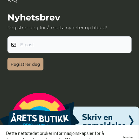
FAQ
Nyhetsbrev
Registrer deg for å motta nyheter og tilbud!
E-post
Registrer deg
Dette nettstedet bruker informasjonskapsler for å
Drevet av