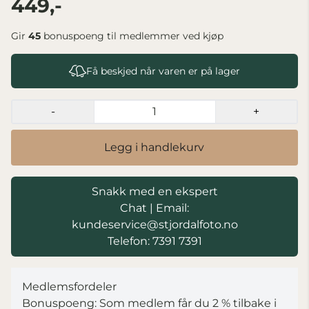
449,-
Gir
45
bonuspoeng til medlemmer ved kjøp
Få beskjed når varen er på lager
-
+
Legg i handlekurv
Snakk med en ekspert
Chat
|
Email:
kundeservice@stjordalfoto.no
Telefon: 7391 7391
Medlemsfordeler
Bonuspoeng: Som medlem får du 2 % tilbake i