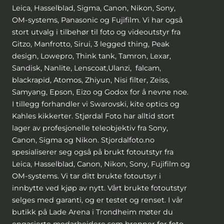
Leica, Hasselblad, Sigma, Canon, Nikon, Sony,
OM-systems, Panasonic og Fujifilm. Vi har også
stort utvalg i tilbehør til foto og videoutstyr fra
Gitzo, Manfrotto, Sirui, 3 legged thing, Peak
design, Lowepro, Think tank, Tamron, Lexar,
Sandisk, Nanlite, Lenscoat,Ulanzi, falcam,
blackrapid, Atomos, Zhiyun, Nisi filter, Zeiss,
Samyang, Epson, Eizo og Godox for å nevne noe.
I tillegg forhandler vi Swarovski, kite optics og
Kahles kikkerter. Stjørdal Foto har alltid stort
lager av profesjonelle teleobjektiv fra Sony,
Canon, Sigma og Nikon. Stjordalfoto.no
spesialiserer seg også på brukt fotoutstyr fra
Leica, Hasselblad, Canon, Nikon, Sony, Fujifilm og
OM-systems. Vi tar ditt brukte fotoutsyr i
innbytte ved kjøp av nytt. Vårt brukte fotoutstyr
selges med garanti, og er testet og renset. I vår
butikk på Lade Arena i Trondheim møter du
engasjerte medarbeidere som brenner for foto