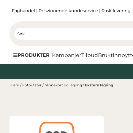
Hopp til innhold
Faghandel
|
Prisvinnende kundeservice
|
Rask levering
Kampanjer
Tilbud
Brukt
I
nnbytt
PRODUKTER
Hjem
/
Fotoutstyr
/
Minnekort og lagring
/
Ekstern lagring