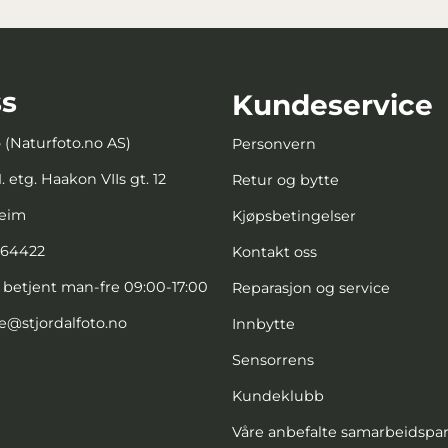
s
Kundeservice
o (Naturfoto.no AS)
Personvern
. etg. Haakon VIIs gt. 12
Retur og bytte
heim
Kjøpsbetingelser
664422
Kontakt oss
, betjent man-fre 09:00-17:00
Reparasjon og service
e@stjordalfoto.no
Innbytte
Sensorrens
Kundeklubb
Våre anbefalte samarbeidspa