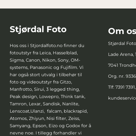
Stjørdal Foto
Om os
Stjørdal Fot
Hos oss i Stjordalfoto.no finner du
fotoutstyr fra Leica, Hasselblad,
Lade Arena, 1
Sigma, Canon, Nikon, Sony, OM-
7041 Trond
systems, Panasonic og Fujifilm. Vi
har også stort utvalg i tilbehør til
Org. nr. 933
foto og videoutstyr fra Gitzo,
Tlf:
7391 7391
Manfrotto, Sirui, 3 legged thing,
Peak design, Lowepro, Think tank,
kundeservic
Tamron, Lexar, Sandisk, Nanlite,
Lenscoat,Ulanzi, falcam, blackrapid,
Atomos, Zhiyun, Nisi filter, Zeiss,
Samyang, Epson, Eizo og Godox for å
nevne noe. I tillegg forhandler vi