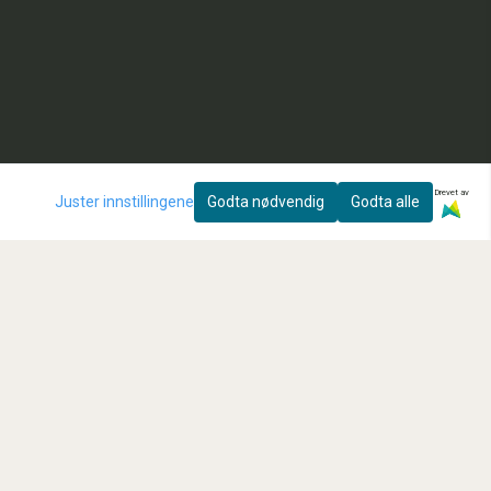
Drevet av
Juster innstillingene
Godta nødvendig
Godta alle