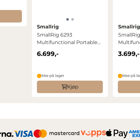
Smallrig
Smallrig
SmallRig 6293
SmallRig
Multifunctional Portable
Multifun
SSD 2TB
SSD (1TB
6.699,-
3.699,-
Ikke på lager
Ikke på l
Kjøp