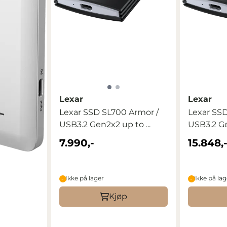
Lexar
Lexar
Lexar SSD SL700 Armor /
Lexar SSD
USB3.2 Gen2x2 up to ...
USB3.2 Ge
7.990,-
15.848,
Ikke på lager
Ikke på lag
Kjøp