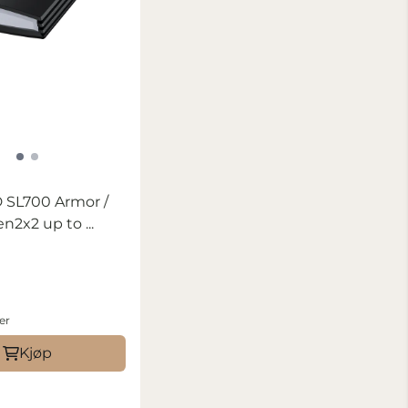
 SL700 Armor /
n2x2 up to ...
-
er
Kjøp