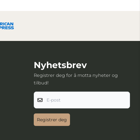
Nyhetsbrev
Registrer deg for å motta nyheter og
tilbud!
E-post
Registrer deg