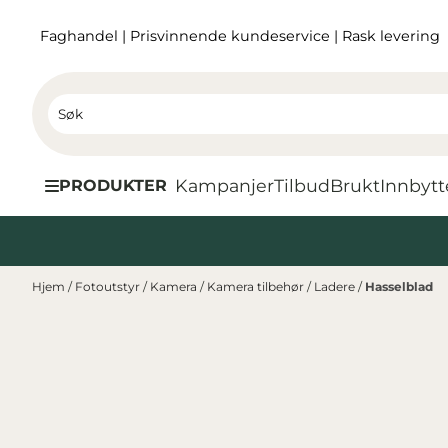
Hopp til innhold
Faghandel
|
Prisvinnende kundeservice
|
Rask levering
Kampanjer
Tilbud
Brukt
I
nnbytt
PRODUKTER
Hjem
/
Fotoutstyr
/
Kamera
/
Kamera tilbehør
/
Ladere
/
Hasselblad