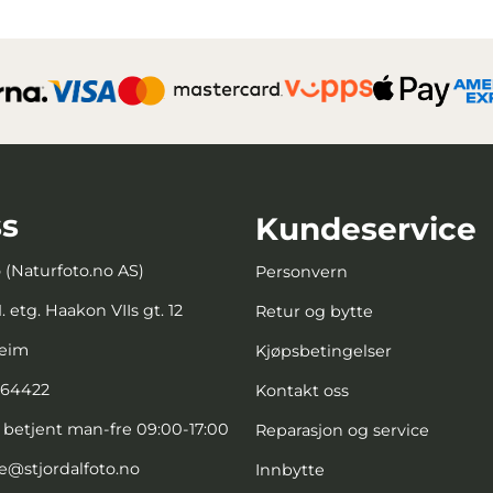
s
Kundeservice
o (Naturfoto.no AS)
Personvern
. etg. Haakon VIIs gt. 12
Retur og bytte
heim
Kjøpsbetingelser
664422
Kontakt oss
, betjent man-fre 09:00-17:00
Reparasjon og service
e@stjordalfoto.no
Innbytte