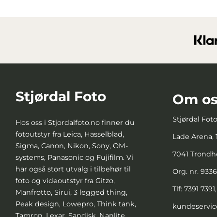
Stjørdal Foto
Om os
Stjørdal Fot
Hos oss i Stjordalfoto.no finner du
fotoutstyr fra Leica, Hasselblad,
Lade Arena, 1
Sigma, Canon, Nikon, Sony, OM-
7041 Trond
systems, Panasonic og Fujifilm. Vi
har også stort utvalg i tilbehør til
Org. nr. 933
foto og videoutstyr fra Gitzo,
Tlf:
7391 7391
Manfrotto, Sirui, 3 legged thing,
Peak design, Lowepro, Think tank,
kundeservic
Tamron, Lexar, Sandisk, Nanlite,