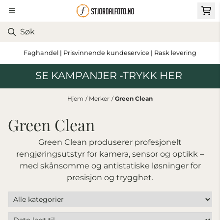
Hopp til innhold
Faghandel | Prisvinnende kundeservice | Rask levering
SE KAMPANJER -TRYKK HER
Hjem
/
Merker
/
Green Clean
Green Clean
Green Clean produserer profesjonelt
rengjøringsutstyr for kamera, sensor og optikk –
med skånsomme og antistatiske løsninger for
presisjon og trygghet.