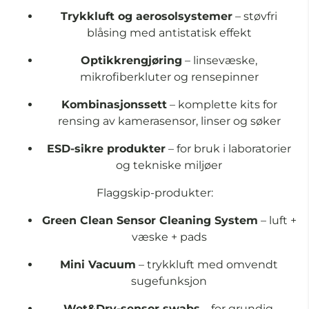
Trykkluft og aerosolsystemer
– støvfri
blåsing med antistatisk effekt
Optikkrengjøring
– linsevæske,
mikrofiberkluter og rensepinner
Kombinasjonssett
– komplette kits for
rensing av kamerasensor, linser og søker
ESD-sikre produkter
– for bruk i laboratorier
og tekniske miljøer
Flaggskip-produkter:
Green Clean Sensor Cleaning System
– luft +
væske + pads
Mini Vacuum
– trykkluft med omvendt
sugefunksjon
Wet&Dry-sensor swabs
– for grundig,